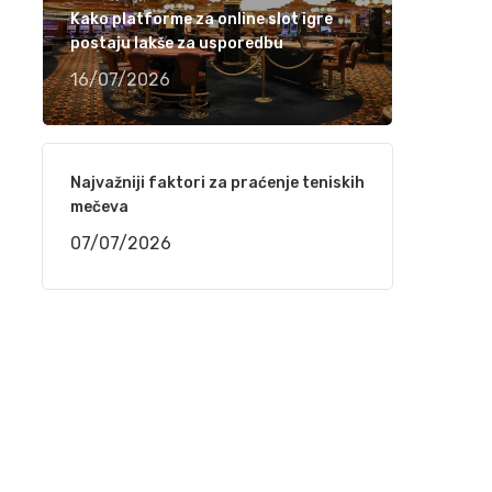
Kako platforme za online slot igre
Ramiza Milkunić – Sanak me mori (VIDEO)
postaju lakše za usporedbu
15/04/2021
16/07/2026
Damir Imamović nominiran u dvije kategorije
za nagradu Songlines
Najvažniji faktori za praćenje teniskih
12/04/2021
mečeva
07/07/2026
Meho Puzić – 72 dana (VIDEO)
05/04/2021
Fahrudin Bajrić – Oj djevojko pod brdom
(VIDEO)
01/04/2021
Nedžad Imamović – Godine su prolazile