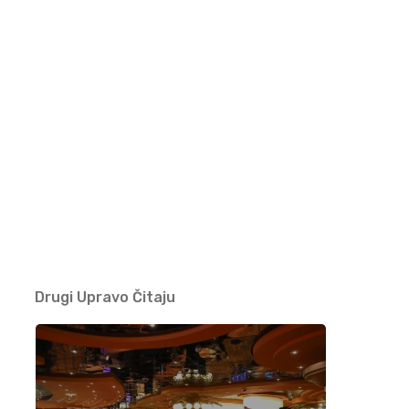
Nedžad Imamović – Nema ljepše cure od
malene Đule (VIDEO)
09/05/2021
Džihad Polić obradio zaboravljenu pjesmu –
BUTUM TUZLA JEDNU KOZU MUZLA
07/05/2021
Jasmin Burek – Ašik osta na te oči (VIDEO)
03/05/2021
Drugi Upravo Čitaju
Nusreta Kobić – Moj dilbere (VIDEO)
25/04/2021