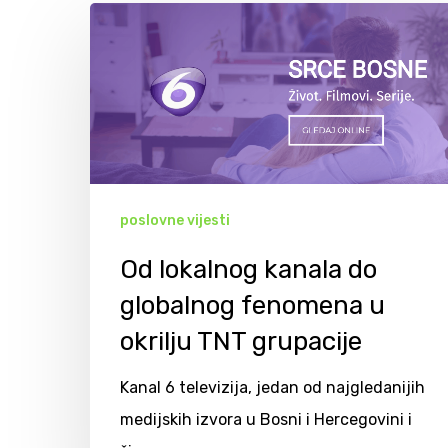
poslovne vijesti
Od lokalnog kanala do
globalnog fenomena u
okrilju TNT grupacije
Kanal 6 televizija, jedan od najgledanijih
Hit enter to search or ESC to close
medijskih izvora u Bosni i Hercegovini i