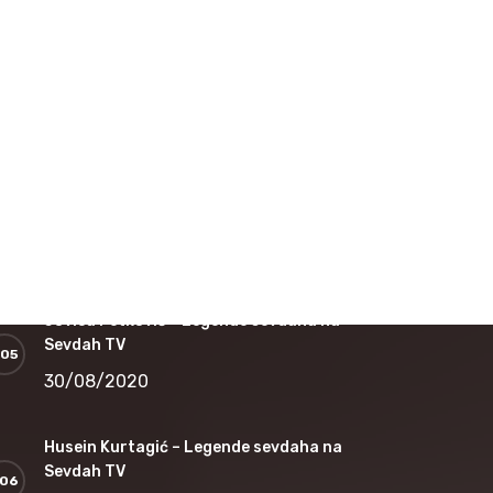
16/12/2020
Nedžad Salković – Jesi li čula dušo
12/11/2020
Safet Kafedžić – Jedan od najvećih sevdalija
koji je nepravedno zapostavljen
30/08/2020
Jovica Petković – Legende sevdaha na
Sevdah TV
30/08/2020
Husein Kurtagić – Legende sevdaha na
Sevdah TV