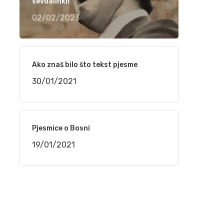
narudžbe do isporuke
sevdalinki!
24/02/2021
02/02/2023
“TELEMACH CHILDREN SPEED CAMP 2021”
OD 1. DO 4. MARTA NA BJELAŠNICI
Ako znaš bilo što tekst pjesme
24/02/2021
30/01/2021
Srpski rečnik akcentovanih reči na
internetu, sajt „Akcenat“
Pjesmice o Bosni
16/02/2021
19/01/2021
NaSigurno.com – najbolji on line poslovni
imenik
16/02/2021
Silvana Armenulić – Težak život i trai