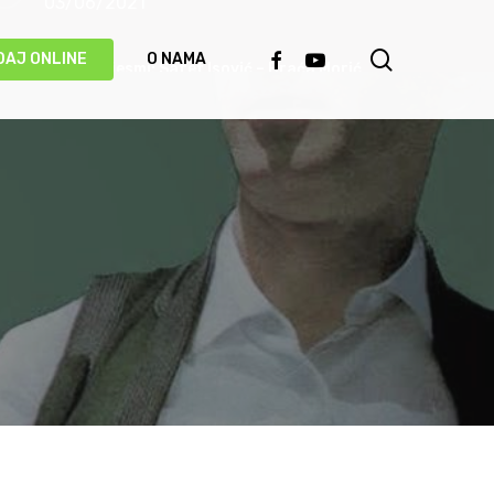
03/06/2021
search
FACEBOOK
YOUTUBE
DAJ ONLINE
O NAMA
Priča o pjesmi: Safet Isović – Braća Morić
31/05/2021
Ismet Polovina u duhu najboljih sevdalinki
predstavio novu pjesmu “Kažu vrijedi čekati”
(VIDEO)
20/05/2021
Behka i Ljuca – Čivija je čivija (VIDEO)
17/05/2021
Damir Imamović proglašen najboljim
umjetnikom Evrope!
14/05/2021