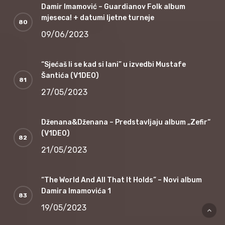
Damir Imamović – Guardianov Folk album
mjeseca! + datumi ljetne turneje
09/06/2023
“Sjećaš li se kad si lani” u izvedbi Mustafe
Šantića (V1DEO)
27/05/2023
Dženana&Dženana – Predstavljaju album „Zefir“
(V1DEO)
21/05/2023
“The World And All That It Holds” – Novi album
Damira Imamovića 1
19/05/2023