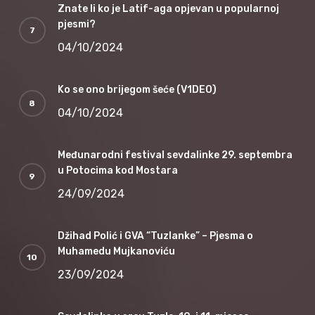
Znate li ko je Latif-aga opjevan u popularnoj
pjesmi?
04/10/2024
Ko se ono brijegom šeće (V1DEO)
04/10/2024
Međunarodni festival sevdalinke 29. septembra
u Potocima kod Mostara
24/09/2024
Džihad Polić i GVA “Tuzlanke” – Pjesma o
Muhamedu Mujkanoviću
23/09/2024