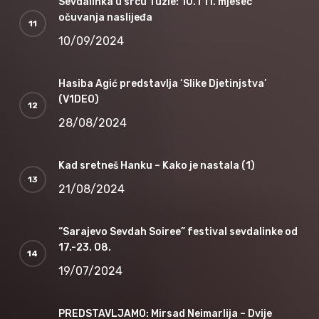
Sevdalinka u srcu Tuzle: 10. i 11. mjesec
očuvanja naslijeđa
10/09/2024
Hasiba Agić predstavlja ‘Slike Djetinjstva’
(V1DEO)
28/08/2024
Kad sretneš Hanku – Kako je nastala (1)
21/08/2024
“Sarajevo Sevdah Soiree” festival sevdalinke od
17.-23. 08.
19/07/2024
PREDSTAVLJAMO: Mirsad Neimarlija – Dvije