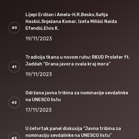
Lijepi Erdžan i Amela-H.R.Besko,Safija
Haskić,Snježana Komar, Izeta Milišić Naida
Efendić,Elvis K.
19/11/2023
Tradicija tkana u novom ruhu: RKUD Proleter ft.
Jaddah “Grana javora cvala kraj mora”
19/11/2023
Održana javna tribina za nominacije sevdalinke
na UNESCO listu
17/11/2023
U četvrtak panel diskusija “Javna tribina za
nominaciju sevdalinke na UNESCO listu”