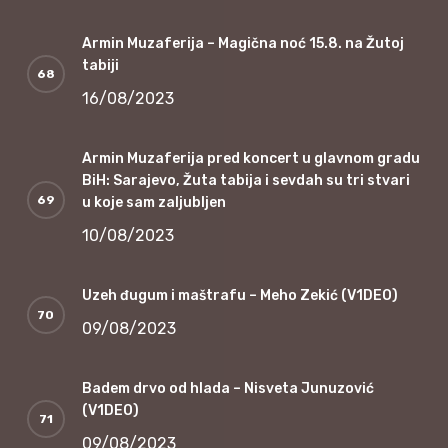
Armin Muzaferija – Magična noć 15.8. na Žutoj
tabiji
16/08/2023
Armin Muzaferija pred koncert u glavnom gradu
BiH: Sarajevo, Žuta tabija i sevdah su tri stvari
u koje sam zaljubljen
10/08/2023
Uzeh đugum i maštrafu – Meho Zekić (V1DEO)
09/08/2023
Badem drvo od hlada – Nisveta Junuzović
(V1DEO)
09/08/2023