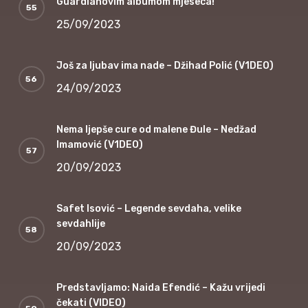
Guardianovim albumom mjeseca!
25/09/2023
Još za ljubav ima nade – Džihad Polić (V1DEO)
24/09/2023
Nema ljepše cure od malene Đule – Nedžad
Imamović (V1DEO)
20/09/2023
Safet Isović – Legende sevdaha, velike
sevdahlije
20/09/2023
Predstavljamo: Naida Efendić – Kažu vrijedi
čekati (VIDEO)