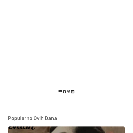
YouTube
Facebook
Pinterest
LinkedIn
Popularno Ovih Dana