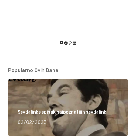
YouTube
Facebook
Pinterest
LinkedIn
Popularno Ovih Dana
Sevdalinke spisak najpoznatijih sevdalinki!
02/02/2023