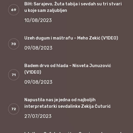
BiH: Sarajevo, Žuta tabija i sevdah su tri stvari
u koje sam zaljubljen
10/08/2023
Uzeh đugum i maštrafu – Meho Zekić (V1DEO)
09/08/2023
Badem drvo od hlada – Nisveta Junuzović
(V1DEO)
09/08/2023
Napustila nas je jedna od najboljih
interpretatorki sevdalinke Zekija Čuturić
27/07/2023