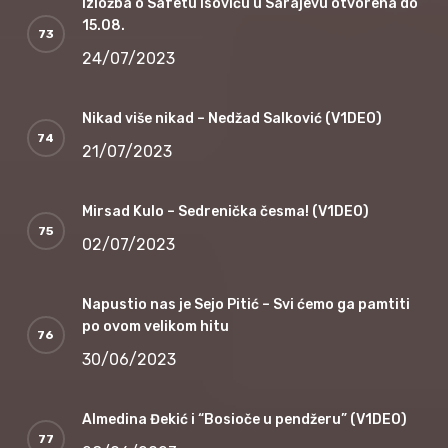
Izložba o Safetu Isoviću u Sarajevu otvorena do
15.08.
24/07/2023
Nikad više nikad – Nedžad Salković (V1DEO)
21/07/2023
Mirsad Kulo – Sedrenička česma! (V1DEO)
02/07/2023
Napustio nas je Sejo Pitić – Svi ćemo ga pamtiti
po ovom velikom hitu
30/06/2023
Almedina Đekić i “Bosioče u pendžeru” (V1DEO)