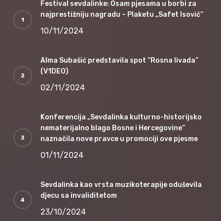
Festival sevdalinke: Osam pjesama u borbi za
najprestižniju nagradu – Plaketu „Safet Isović“
10/11/2024
Alma Subašić predstavila spot “Rosna livada”
(V1DEO)
02/11/2024
Konferencija „Sevdalinka kulturno-historijsko
nematerijalno blago Bosne i Hercegovine“
naznačila nove pravce u promociji ove pjesme
01/11/2024
Sevdalinka kao vrsta muzikoterapije oduševila
djecu sa invaliditetom
23/10/2024