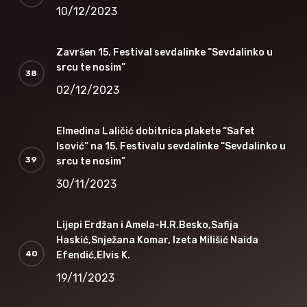
10/12/2023
Završen 15. Festival sevdalinke “Sevdalinko u
srcu te nosim”
02/12/2023
Elmedina Laličić dobitnica plakete “Safet
Isović” na 15. Festivalu sevdalinke “Sevdalinko u
srcu te nosim”
30/11/2023
Lijepi Erdžan i Amela-H.R.Besko,Safija
Haskić,Snježana Komar, Izeta Milišić Naida
Efendić,Elvis K.
19/11/2023