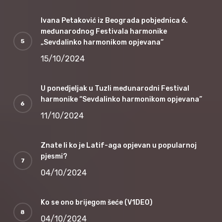
Ivana Petaković iz Beograda pobjednica 6.
međunarodnog Festivala harmonike
„Sevdalinko harmonikom opjevana“
15/10/2024
U ponedjeljak u Tuzli međunarodni Festival
harmonike “Sevdalinko harmonikom opjevana”
11/10/2024
Znate li ko je Latif-aga opjevan u popularnoj
pjesmi?
04/10/2024
Ko se ono brijegom šeće (V1DEO)
04/10/2024