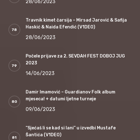
28/06/2023
Travnik kimet čarsija – Mirsad Jarović & Safija
Haskić & Naida Efendić (V1DEO)
28/06/2023
Počele prijave za 2. SEVDAH FEST DOBOJ JUG
2023
14/06/2023
Damir Imamović – Guardianov Folk album
mjeseca! + datumi ljetne turneje
09/06/2023
“Sjećaš li se kad si lani” u izvedbi Mustafe
Šantića (V1DEO)