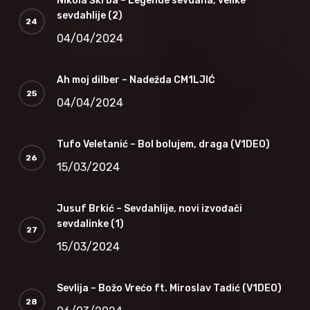
Nikola Škrba – Legende sevdaha, velike
sevdahlije (2)
04/04/2024
Ah moj dilber – Nadežda CM1LJIĆ
04/04/2024
Tufo Veletanić – Bol bolujem, draga (V1DEO)
15/03/2024
Jusuf Brkić – Sevdahlije, novi izvođači
sevdalinke (1)
15/03/2024
Sevlija – Božo Vrećo ft. Miroslav Tadić (V1DEO)