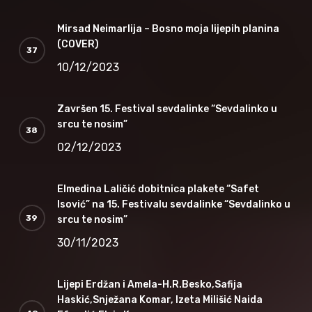
Mirsad Neimarlija – Bosno moja lijepih planina
(COVER)
10/12/2023
Završen 15. Festival sevdalinke “Sevdalinko u
srcu te nosim”
02/12/2023
Elmedina Laličić dobitnica plakete “Safet
Isović” na 15. Festivalu sevdalinke “Sevdalinko u
srcu te nosim”
30/11/2023
Lijepi Erdžan i Amela-H.R.Besko,Safija
Haskić,Snježana Komar, Izeta Milišić Naida