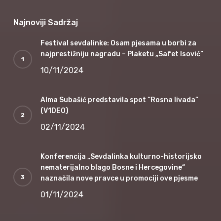
Najnoviji Sadržaj
Festival sevdalinke: Osam pjesama u borbi za
najprestižniju nagradu – Plaketu „Safet Isović“
10/11/2024
Alma Subašić predstavila spot “Rosna livada”
(V1DEO)
02/11/2024
Konferencija „Sevdalinka kulturno-historijsko
nematerijalno blago Bosne i Hercegovine“
naznačila nove pravce u promociji ove pjesme
01/11/2024