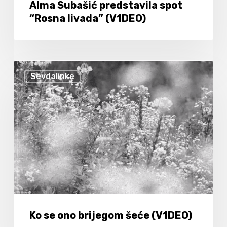
Alma Subašić predstavila spot
“Rosna livada” (V1DEO)
Sevdalinke
Ko se ono brijegom šeće (V1DEO)