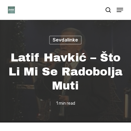
Skip
Menu
search
to
Close
main
Menu
content
Sevdalinke
Latif Havkić – Što
Li Mi Se Radobolja
Muti
1 min read