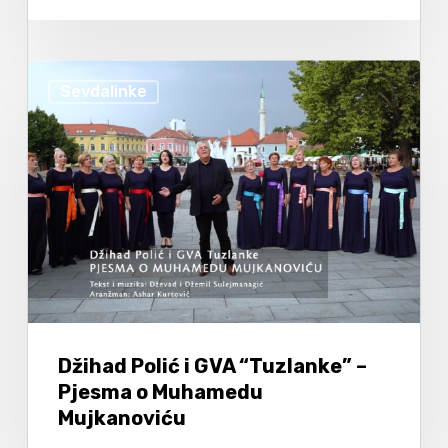
Sevdalinke
Džihad Polić i GVA “Tuzlanke” –
Pjesma o Muhamedu
Mujkanoviću