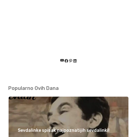
YouTube
Facebook
Pinterest
LinkedIn
Popularno Ovih Dana
Sevdalinke spisak najpoznatijih sevdalinki!