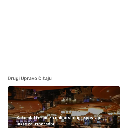
Drugi Upravo Čitaju
Kako platforme za online slot igre postaju
lakše za usporedbu