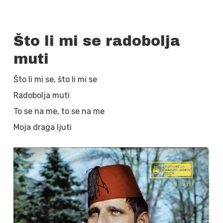
Što li mi se radobolja
muti
Što li mi se, što li mi se
Radobolja muti
To se na me, to se na me
Moja draga ljuti