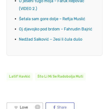
O jeseni tugo moja – Faruk Repovac
(VIDEO 2.)
Šetala sam gore dolje – Refija Muslić
Oj djevojko pod brdom – Fahrudin Bajrić
Nedžad Salković – Jesi li čula dušo
Latif Havkić
Što Li Mi Se Radobolja Muti
Love
Share
0