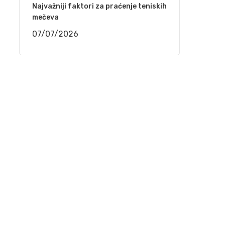
(VIDEO)
Najvažniji faktori za praćenje teniskih
mečeva
29/03/2021
07/07/2026
Mostar – Održan 2. festival sevdalinke
25/03/2021
Behka i Ljuca – Ima i’ jada ko kad akšam pada
22/03/2021
Kenan Mačković i Muzička omladina Bihać –
Kiša pada, trava raste
17/03/2021
Jedinstveni softver donosi proizvođačima
ogromne uštede u svim procesima od