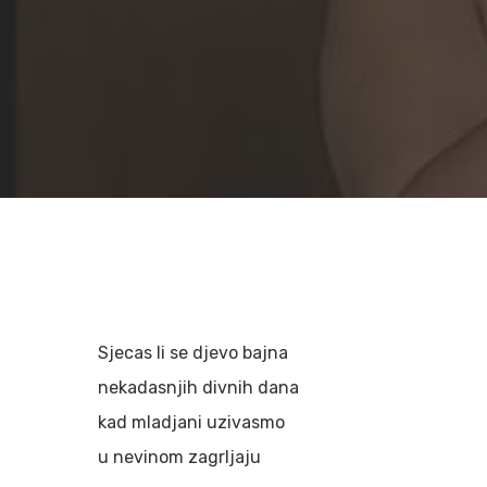
Sjecas li se djevo bajna
nekadasnjih divnih dana
kad mladjani uzivasmo
Hit enter to search or ESC to close
u nevinom zagrljaju