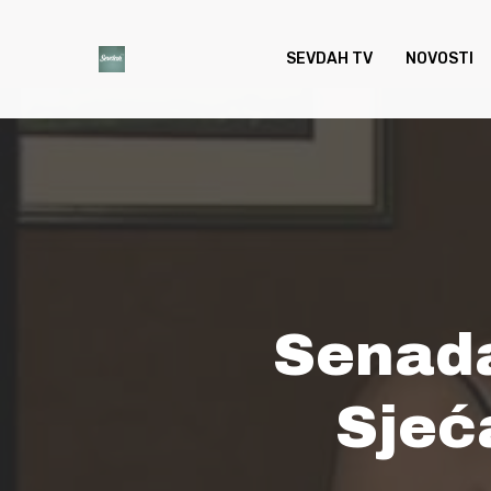
Skip
to
SEVDAH TV
NOVOSTI
main
content
Senada
Sjeć