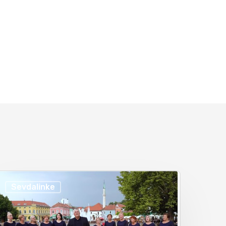
30/08/2020
Muhamed Mujkanović – Legende sevdaha na
Sevdah TV
30/08/2020
Hašim Muharemović – Legende sevdaha,
velike sevdahlije
30/08/2020
Omer Pobrić – Legende sevdaha, velike
sevdahlije
30/08/2020
Sevdalinke
Hanka Paldum – Legende sevdaha, velike
sevdahlije