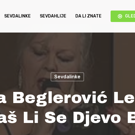
SEVDALINKE
SEVDAHLIJE
DA LI ZNATE
GLE
Sevdalinke
 Beglerović Le
aš Li Se Djevo 