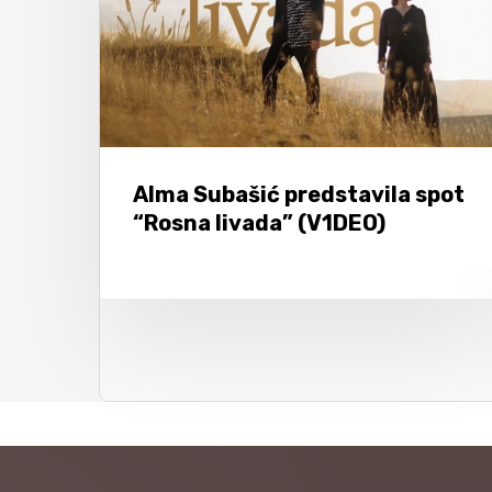
Alma Subašić predstavila spot
“Rosna livada” (V1DEO)