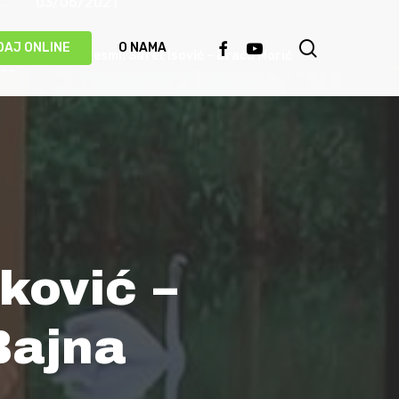
03/06/2021
search
FACEBOOK
YOUTUBE
DAJ ONLINE
O NAMA
Priča o pjesmi: Safet Isović – Braća Morić
31/05/2021
Ismet Polovina u duhu najboljih sevdalinki
predstavio novu pjesmu “Kažu vrijedi čekati”
(VIDEO)
20/05/2021
Behka i Ljuca – Čivija je čivija (VIDEO)
ković –
17/05/2021
Bajna
Damir Imamović proglašen najboljim
umjetnikom Evrope!
14/05/2021