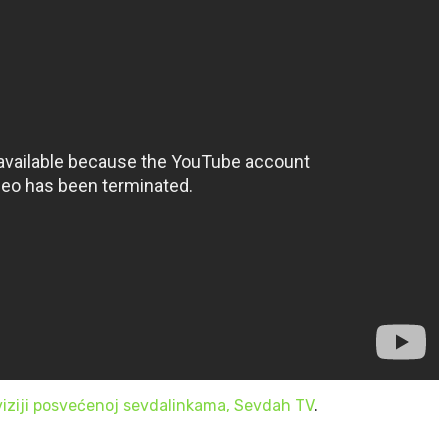
viziji posvećenoj sevdalinkama, Sevdah TV
.