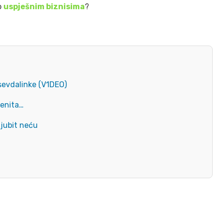
o
uspješnim biznisima
?
sevdalinke (V1DEO)
menita…
ljubit neću