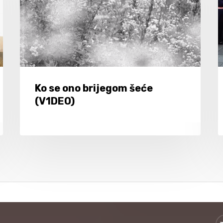
Ko se ono brijegom šeće
(V1DEO)