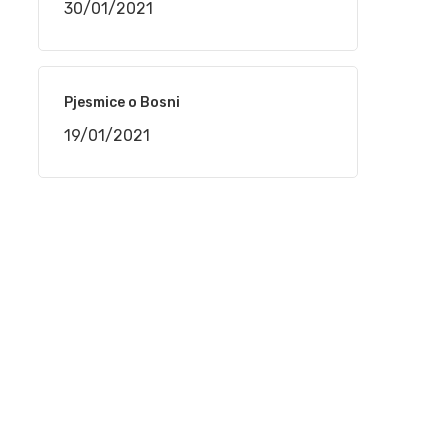
30/01/2021
16/12/2020
Nedžad Salković – Jesi li čula dušo
Pjesmice o Bosni
12/11/2020
19/01/2021
Safet Kafedžić – Jedan od najvećih sevdalija
koji je nepravedno zapostavljen
30/08/2020
Jovica Petković – Legende sevdaha na
Sevdah TV
30/08/2020
Husein Kurtagić – Legende sevdaha na
Sevdah TV