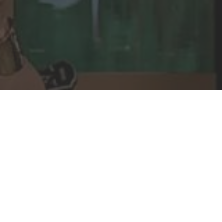
Nedžad Imamović – Nema ljepše cure od
malene Đule (VIDEO)
09/05/2021
Džihad Polić obradio zaboravljenu pjesmu –
BUTUM TUZLA JEDNU KOZU MUZLA
07/05/2021
Jasmin Burek – Ašik osta na te oči (VIDEO)
03/05/2021
Nusreta Kobić – Moj dilbere (VIDEO)
25/04/2021