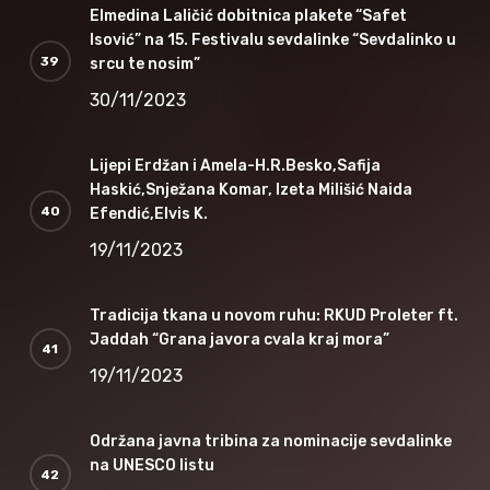
Elmedina Laličić dobitnica plakete “Safet
Isović” na 15. Festivalu sevdalinke “Sevdalinko u
srcu te nosim”
30/11/2023
Lijepi Erdžan i Amela-H.R.Besko,Safija
Haskić,Snježana Komar, Izeta Milišić Naida
Efendić,Elvis K.
19/11/2023
Tradicija tkana u novom ruhu: RKUD Proleter ft.
Jaddah “Grana javora cvala kraj mora”
19/11/2023
Održana javna tribina za nominacije sevdalinke
na UNESCO listu