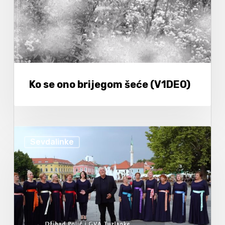
Ko se ono brijegom šeće (V1DEO)
Sevdalinke