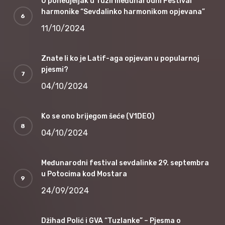
U ponedjeljak u Tuzli međunarodni Festival
harmonike “Sevdalinko harmonikom opjevana”
11/10/2024
Znate li ko je Latif-aga opjevan u popularnoj
pjesmi?
04/10/2024
Ko se ono brijegom šeće (V1DEO)
04/10/2024
Međunarodni festival sevdalinke 29. septembra
u Potocima kod Mostara
24/09/2024
Džihad Polić i GVA “Tuzlanke” – Pjesma o