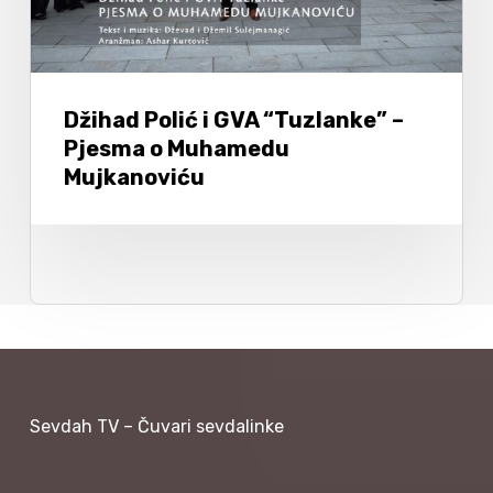
Džihad Polić i GVA “Tuzlanke” –
Pjesma o Muhamedu
Mujkanoviću
Sevdah TV – Čuvari sevdalinke