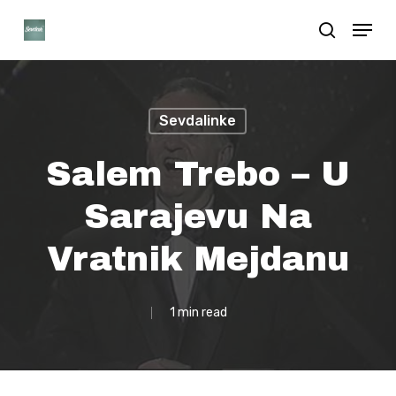
Skip
Menu
search
to
Close
main
Menu
content
Sevdalinke
Salem Trebo – U
Sarajevu Na
Vratnik Mejdanu
1 min read