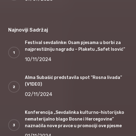
Najnoviji Sadržaj
Festival sevdalinke: Osam pjesama u borbi za
najprestižniju nagradu – Plaketu „Safet Isović“
10/11/2024
Alma Subašić predstavila spot “Rosna livada”
(V1DEO)
02/11/2024
Konferencija „Sevdalinka kulturno-historijsko
nematerijalno blago Bosne i Hercegovine“
naznačila nove pravce u promociji ove pjesme
01/11/2024