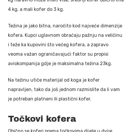
4 kg, a mali kofer do 3 kg.
Težina je jako bitna, naročito kod najveće dimenzije
kofera. Kupci uglavnom obraćaju pažnju na veličinu
i teže ka kupovini što većeg kofera, a zapravo
veoma važan ograničavajući faktor su propisi
aviokompanija gdje je maksimalna težina 23kg.
Na težinu utiče materijal od koga je kofer
napravljen, tako da još jednom razmislite da li vam
je potreban platneni ili plastični kofer.
Točkovi kofera
Obično se koferi prema točkovima dijele u dvije