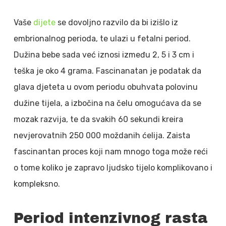
Vaše
dijete
se dovoljno razvilo da bi izišlo iz
embrionalnog perioda, te ulazi u fetalni period.
Dužina bebe sada već iznosi između 2, 5 i 3 cm i
teška je oko 4 grama. Fascinanatan je podatak da
glava djeteta u ovom periodu obuhvata polovinu
dužine tijela, a izbočina na čelu omogućava da se
mozak razvija, te da svakih 60 sekundi kreira
nevjerovatnih 250 000 moždanih ćelija. Zaista
fascinantan proces koji nam mnogo toga može reći
o tome koliko je zapravo ljudsko tijelo komplikovano i
kompleksno.
Period intenzivnog rasta