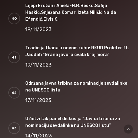
Lijepi Erdžan i Amela-H.R.Besko,Safija
Haskić,Snježana Komar, Izeta Milišić Naida
Efendić,Elvis K.
19/11/2023
Tradicija tkana u novom ruhu: RKUD Proleter ft.
Jaddah “Grana javora cvala kraj mora”
19/11/2023
Održana javna tribina za nominacije sevdalinke
na UNESCO listu
17/11/2023
U četvrtak panel diskusija “Javna tribina za
nominaciju sevdalinke na UNESCO listu”
14/11/2023