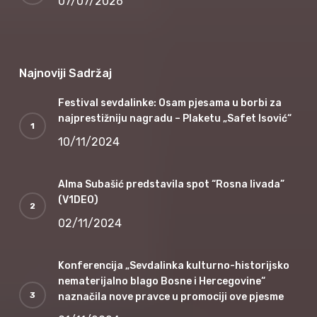
07/07/2026
Najnoviji Sadržaj
Festival sevdalinke: Osam pjesama u borbi za
najprestižniju nagradu – Plaketu „Safet Isović“
10/11/2024
Alma Subašić predstavila spot “Rosna livada”
(V1DEO)
02/11/2024
Konferencija „Sevdalinka kulturno-historijsko
nematerijalno blago Bosne i Hercegovine“
naznačila nove pravce u promociji ove pjesme