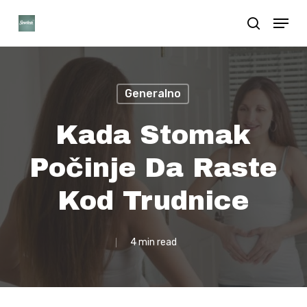
Skip
Menu
search
to
Close
main
Menu
content
Generalno
Kada Stomak
Počinje Da Raste
Kod Trudnice
4 min read