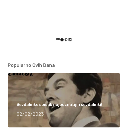
YouTube
Facebook
Pinterest
LinkedIn
Popularno Ovih Dana
Sevdalinke spisak najpoznatijih sevdalinki!
02/02/2023