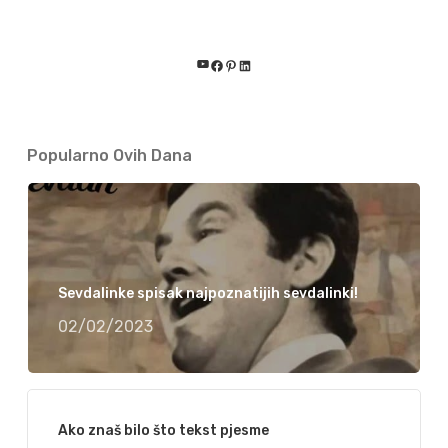
YouTube
Facebook
Pinterest
LinkedIn
Popularno Ovih Dana
Sevdalinke spisak najpoznatijih sevdalinki!
02/02/2023
Ako znaš bilo što tekst pjesme