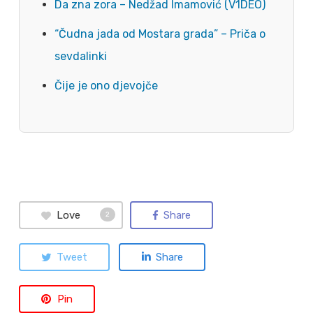
Da zna zora – Nedžad Imamović (V1DEO)
“Čudna jada od Mostara grada” – Priča o
sevdalinki
Čije je ono djevojče
Love
Share
2
Tweet
Share
Pin