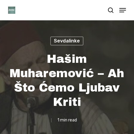
Skip
Menu
search
to
Close
main
Menu
content
Sevdalinke
Hašim
Muharemović – Ah
Što Ćemo Ljubav
Kriti
1 min read