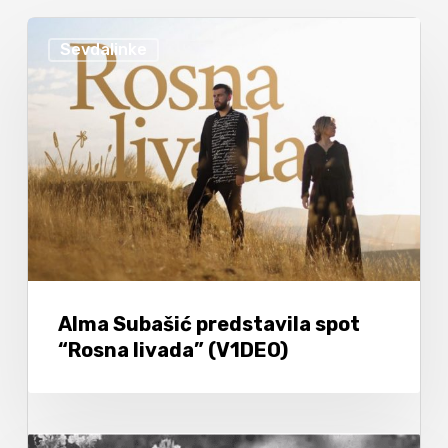
Sevdalinke
Alma Subašić predstavila spot
“Rosna livada” (V1DEO)