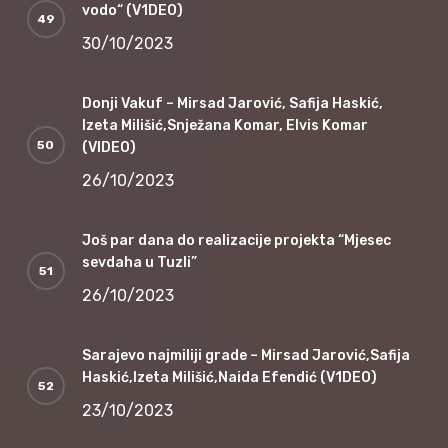
vodo“ (V1DEO)
30/10/2023
Donji Vakuf – Mirsad Jarović, Safija Haskić,
Izeta Milišić,Snježana Komar, Elvis Komar
(VIDEO)
26/10/2023
Još par dana do realizacije projekta “Mjesec
sevdaha u Tuzli”
26/10/2023
Sarajevo najmiliji grade – Mirsad Jarović,Safija
Haskić,Izeta Milišić,Naida Efendić (V1DEO)
23/10/2023