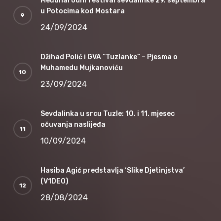
Međunarodni festival sevdalinke 29. septembra
u Potocima kod Mostara
24/09/2024
Džihad Polić i GVA “Tuzlanke” – Pjesma o
Muhamedu Mujkanoviću
23/09/2024
Sevdalinka u srcu Tuzle: 10. i 11. mjesec
očuvanja naslijeđa
10/09/2024
Hasiba Agić predstavlja ‘Slike Djetinjstva’
(V1DEO)
28/08/2024