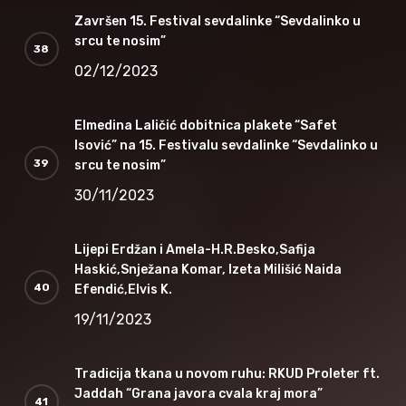
Završen 15. Festival sevdalinke “Sevdalinko u
srcu te nosim”
02/12/2023
Elmedina Laličić dobitnica plakete “Safet
Isović” na 15. Festivalu sevdalinke “Sevdalinko u
srcu te nosim”
30/11/2023
Lijepi Erdžan i Amela-H.R.Besko,Safija
Haskić,Snježana Komar, Izeta Milišić Naida
Efendić,Elvis K.
19/11/2023
Tradicija tkana u novom ruhu: RKUD Proleter ft.
Jaddah “Grana javora cvala kraj mora”