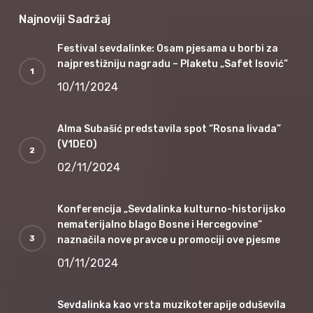
Najnoviji Sadržaj
Festival sevdalinke: Osam pjesama u borbi za
najprestižniju nagradu – Plaketu „Safet Isović“
10/11/2024
Alma Subašić predstavila spot “Rosna livada”
(V1DEO)
02/11/2024
Konferencija „Sevdalinka kulturno-historijsko
nematerijalno blago Bosne i Hercegovine“
naznačila nove pravce u promociji ove pjesme
01/11/2024
Sevdalinka kao vrsta muzikoterapije oduševila