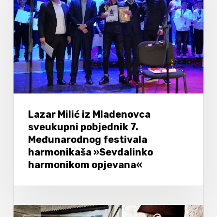
Lazar Milić iz Mladenovca
sveukupni pobjednik 7.
Međunarodnog festivala
harmonikaša »Sevdalinko
harmonikom opjevana«