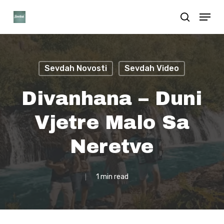
Skip
Menu
search
to
Close
main
Menu
content
Sevdah Novosti
Sevdah Video
Divanhana – Duni
Vjetre Malo Sa
Neretve
1 min read