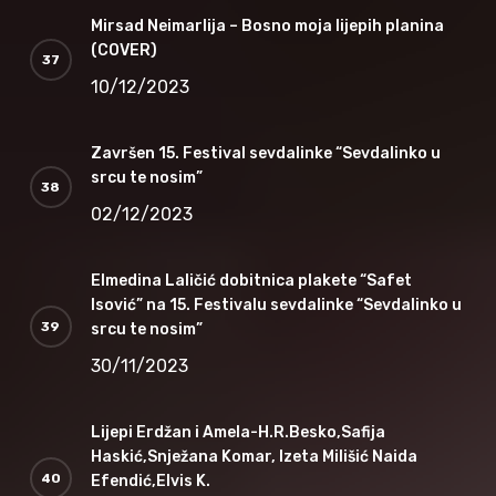
Mirsad Neimarlija – Bosno moja lijepih planina
(COVER)
10/12/2023
Završen 15. Festival sevdalinke “Sevdalinko u
srcu te nosim”
02/12/2023
Elmedina Laličić dobitnica plakete “Safet
Isović” na 15. Festivalu sevdalinke “Sevdalinko u
srcu te nosim”
30/11/2023
Lijepi Erdžan i Amela-H.R.Besko,Safija
Haskić,Snježana Komar, Izeta Milišić Naida
Efendić,Elvis K.