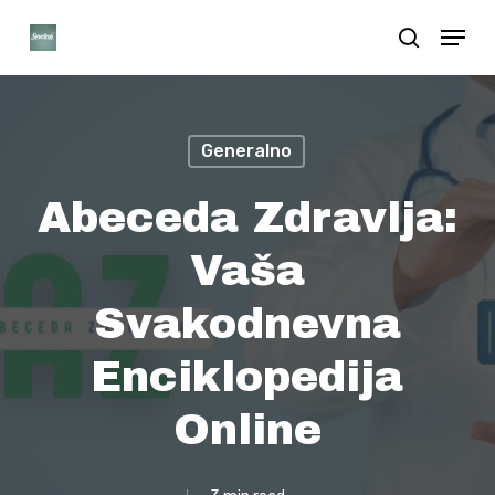
Skip
Menu
search
to
Close
main
Menu
content
Generalno
Abeceda Zdravlja:
Vaša
Svakodnevna
Enciklopedija
Online