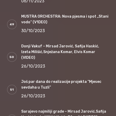
06/11/2023
MUSTRA ORCHESTRA: Nova pjesma i spot „Stani
vodo“ (V1DEO)
30/10/2023
Donji Vakuf – Mirsad Jarović, Safija Haskić,
Izeta Milišić,Snježana Komar, Elvis Komar
(VIDEO)
26/10/2023
Još par dana do realizacije projekta “Mjesec
sevdaha u Tuzli”
26/10/2023
Sarajevo najmiliji grade – Mirsad Jarović,Safija