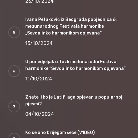
23/10/2024
Ivana Petaković iz Beograda pobjednica 6.
međunarodnog Festivala harmonike
„Sevdalinko harmonikom opjevana“
15/10/2024
U ponedjeljak u Tuzli međunarodni Festival
harmonike “Sevdalinko harmonikom opjevana”
11/10/2024
Znate li ko je Latif-aga opjevan u popularnoj
pjesmi?
04/10/2024
Ko se ono brijegom šeće (V1DEO)