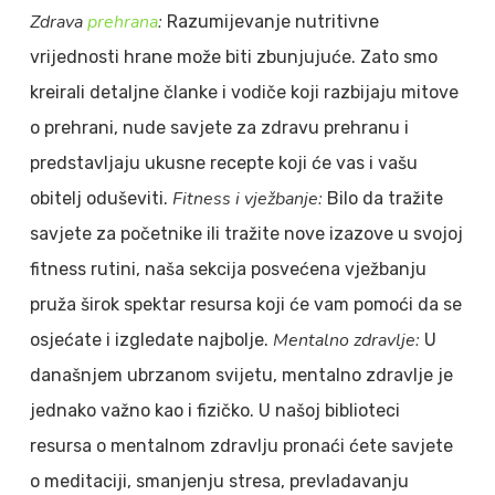
Zdrava
prehrana
:
Razumijevanje nutritivne
vrijednosti hrane može biti zbunjujuće. Zato smo
kreirali detaljne članke i vodiče koji razbijaju mitove
o prehrani, nude savjete za zdravu prehranu i
predstavljaju ukusne recepte koji će vas i vašu
Fitness i vježbanje:
obitelj oduševiti.
Bilo da tražite
savjete za početnike ili tražite nove izazove u svojoj
fitness rutini, naša sekcija posvećena vježbanju
pruža širok spektar resursa koji će vam pomoći da se
Mentalno zdravlje:
osjećate i izgledate najbolje.
U
današnjem ubrzanom svijetu, mentalno zdravlje je
jednako važno kao i fizičko. U našoj biblioteci
resursa o mentalnom zdravlju pronaći ćete savjete
o meditaciji, smanjenju stresa, prevladavanju