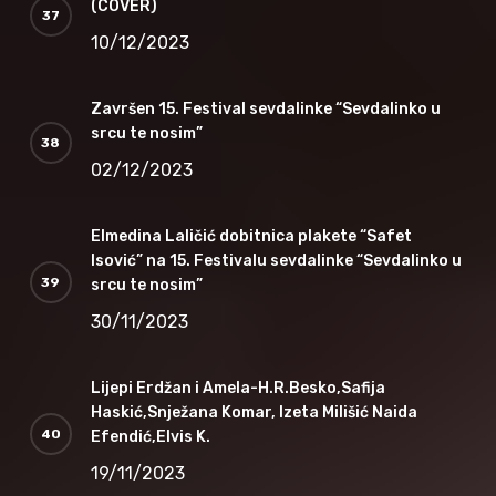
(COVER)
10/12/2023
Završen 15. Festival sevdalinke “Sevdalinko u
srcu te nosim”
02/12/2023
Elmedina Laličić dobitnica plakete “Safet
Isović” na 15. Festivalu sevdalinke “Sevdalinko u
srcu te nosim”
30/11/2023
Lijepi Erdžan i Amela-H.R.Besko,Safija
Haskić,Snježana Komar, Izeta Milišić Naida
Efendić,Elvis K.
19/11/2023