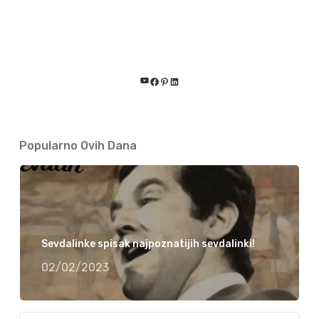
YouTube
Facebook
Pinterest
LinkedIn
Popularno Ovih Dana
Sevdalinke spisak najpoznatijih sevdalinki!
02/02/2023