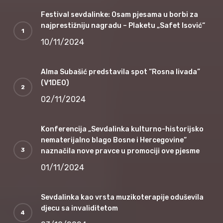
Festival sevdalinke: Osam pjesama u borbi za
najprestižniju nagradu – Plaketu „Safet Isović“
10/11/2024
Alma Subašić predstavila spot “Rosna livada”
(V1DEO)
02/11/2024
Konferencija „Sevdalinka kulturno-historijsko
nematerijalno blago Bosne i Hercegovine“
naznačila nove pravce u promociji ove pjesme
01/11/2024
Sevdalinka kao vrsta muzikoterapije oduševila
djecu sa invaliditetom