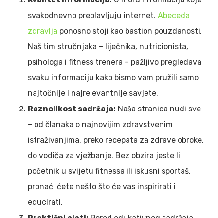
svakodnevno preplavljuju internet,
Abeceda
zdravlja
ponosno stoji kao bastion pouzdanosti.
Naš tim stručnjaka – liječnika, nutricionista,
psihologa i fitness trenera – pažljivo pregledava
svaku informaciju kako bismo vam pružili samo
najtočnije i najrelevantnije savjete.
Raznolikost sadržaja:
Naša stranica nudi sve
– od članaka o najnovijim zdravstvenim
istraživanjima, preko recepata za zdrave obroke,
do vodiča za vježbanje. Bez obzira jeste li
početnik u svijetu fitnessa ili iskusni sportaš,
pronaći ćete nešto što će vas inspirirati i
educirati.
Praktični alati:
Pored edukativnog sadržaja,