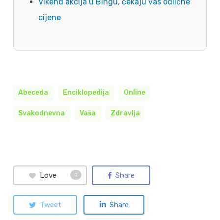
Vikend akcija u Bingu, čekaju vas odlične
cijene
Abeceda
Enciklopedija
Online
Svakodnevna
Vaša
Zdravlja
Love
Share
0
Tweet
Share