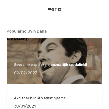
YouTube
Facebook
Pinterest
LinkedIn
Popularno Ovih Dana
Sevdalinke spisak najpoznatijih sevdalinki!
02/02/2023
Ako znaš bilo što tekst pjesme
30/01/2021