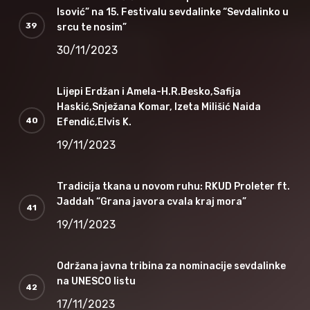
Isović” na 15. Festivalu sevdalinke “Sevdalinko u
srcu te nosim”
30/11/2023
Lijepi Erdžan i Amela-H.R.Besko,Safija
Haskić,Snježana Komar, Izeta Milišić Naida
Efendić,Elvis K.
19/11/2023
Tradicija tkana u novom ruhu: RKUD Proleter ft.
Jaddah “Grana javora cvala kraj mora”
19/11/2023
Održana javna tribina za nominacije sevdalinke
na UNESCO listu
17/11/2023