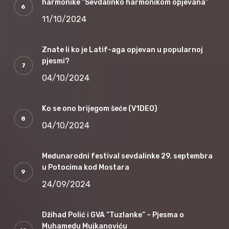
harmonike “Sevdalinko harmonikom opjevana”
11/10/2024
Znate li ko je Latif-aga opjevan u popularnoj
pjesmi?
04/10/2024
Ko se ono brijegom šeće (V1DEO)
04/10/2024
Međunarodni festival sevdalinke 29. septembra
u Potocima kod Mostara
24/09/2024
Džihad Polić i GVA “Tuzlanke” – Pjesma o
Muhamedu Mujkanoviću