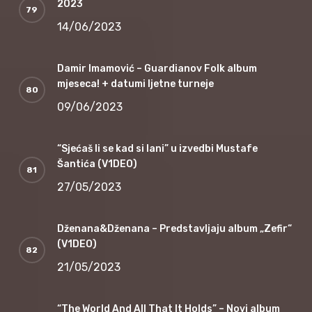
2023
14/06/2023
Damir Imamović – Guardianov Folk album
mjeseca! + datumi ljetne turneje
09/06/2023
“Sjećaš li se kad si lani” u izvedbi Mustafe
Šantića (V1DEO)
27/05/2023
Dženana&Dženana – Predstavljaju album „Zefir“
(V1DEO)
21/05/2023
“The World And All That It Holds” – Novi album