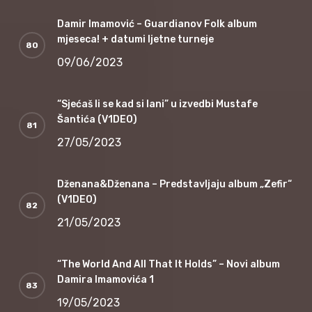
Damir Imamović – Guardianov Folk album
mjeseca! + datumi ljetne turneje
09/06/2023
“Sjećaš li se kad si lani” u izvedbi Mustafe
Šantića (V1DEO)
27/05/2023
Dženana&Dženana – Predstavljaju album „Zefir“
(V1DEO)
21/05/2023
“The World And All That It Holds” – Novi album
Damira Imamovića 1
19/05/2023