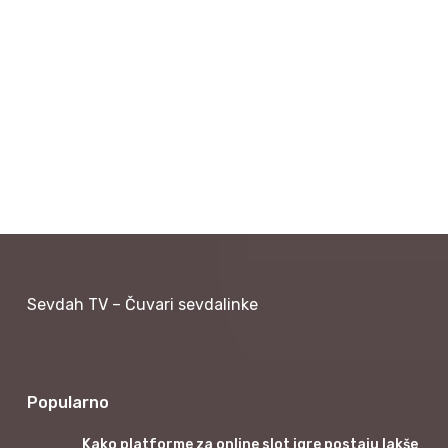
Sevdah TV – Čuvari sevdalinke
Popularno
Kako platforme za online slot igre postaju lakše