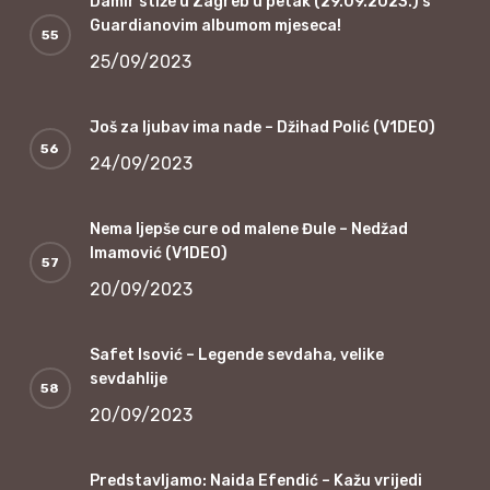
Damir stiže u Zagreb u petak (29.09.2023.) s
Guardianovim albumom mjeseca!
25/09/2023
Još za ljubav ima nade – Džihad Polić (V1DEO)
24/09/2023
Nema ljepše cure od malene Đule – Nedžad
Imamović (V1DEO)
20/09/2023
Safet Isović – Legende sevdaha, velike
sevdahlije
20/09/2023
Predstavljamo: Naida Efendić – Kažu vrijedi