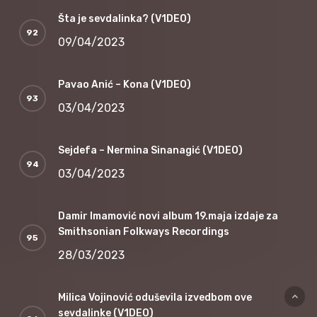
Šta je sevdalinka? (V1DEO)
09/04/2023
Pavao Anić – Kona (V1DEO)
03/04/2023
Sejdefa – Nermina Sinanagić (V1DEO)
03/04/2023
Damir Imamović novi album 19.maja izdaje za
Smithsonian Folkways Recordings
28/03/2023
Milica Vojinović oduševila izvedbom ove
sevdalinke (V1DEO)