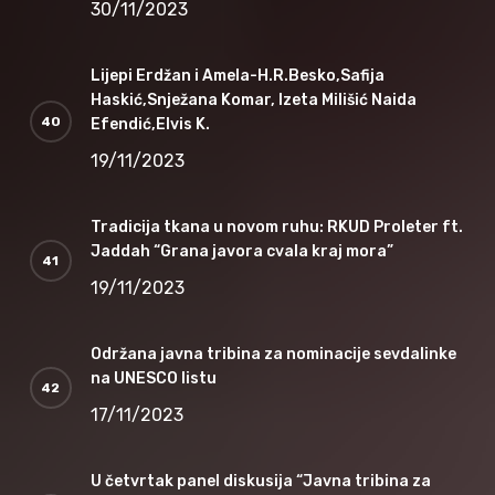
30/11/2023
Lijepi Erdžan i Amela-H.R.Besko,Safija
Haskić,Snježana Komar, Izeta Milišić Naida
Efendić,Elvis K.
19/11/2023
Tradicija tkana u novom ruhu: RKUD Proleter ft.
Jaddah “Grana javora cvala kraj mora”
19/11/2023
Održana javna tribina za nominacije sevdalinke
na UNESCO listu
17/11/2023
U četvrtak panel diskusija “Javna tribina za