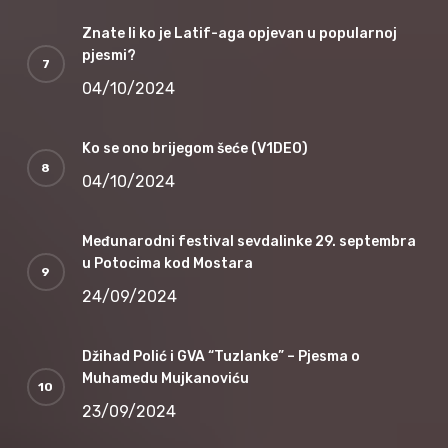
Znate li ko je Latif-aga opjevan u popularnoj
pjesmi?
04/10/2024
Ko se ono brijegom šeće (V1DEO)
04/10/2024
Međunarodni festival sevdalinke 29. septembra
u Potocima kod Mostara
24/09/2024
Džihad Polić i GVA “Tuzlanke” – Pjesma o
Muhamedu Mujkanoviću
23/09/2024