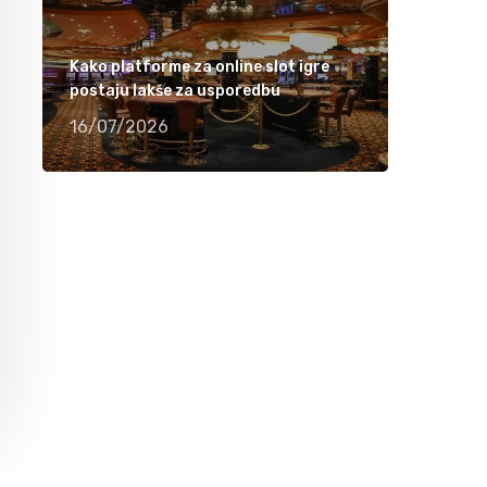
Ramiza Milkunić – Sanak me mori (VIDEO)
15/04/2021
Kako platforme za online slot igre
postaju lakše za usporedbu
Damir Imamović nominiran u dvije kategorije
16/07/2026
za nagradu Songlines
12/04/2021
Meho Puzić – 72 dana (VIDEO)
05/04/2021
Fahrudin Bajrić – Oj djevojko pod brdom
(VIDEO)
01/04/2021
Nedžad Imamović – Godine su prolazile