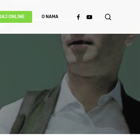
03/06/2021
search
FACEBOOK
YOUTUBE
DAJ ONLINE
O NAMA
Priča o pjesmi: Safet Isović – Braća Morić
31/05/2021
Ismet Polovina u duhu najboljih sevdalinki
predstavio novu pjesmu “Kažu vrijedi čekati”
(VIDEO)
20/05/2021
Behka i Ljuca – Čivija je čivija (VIDEO)
17/05/2021
Damir Imamović proglašen najboljim
umjetnikom Evrope!
14/05/2021