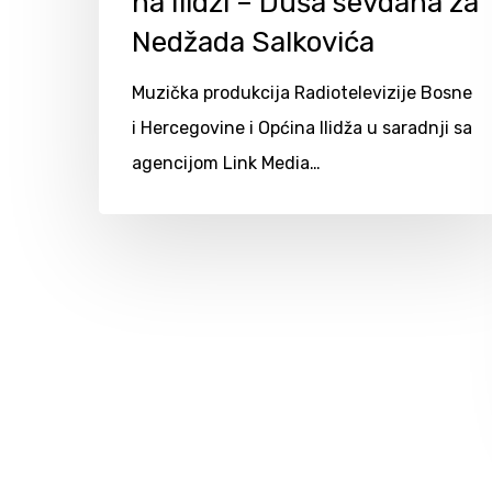
na Ilidži – Duša sevdaha za
Nedžada Salkovića
Muzička produkcija Radiotelevizije Bosne
i Hercegovine i Općina Ilidža u saradnji sa
agencijom Link Media…