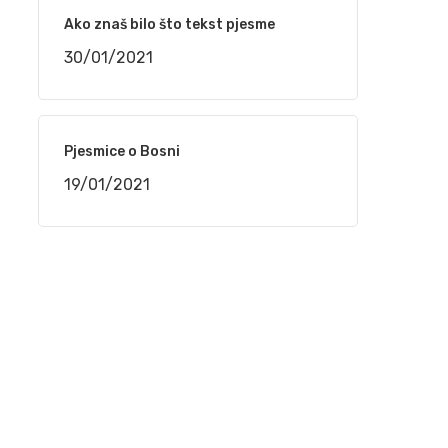
narudžbe do isporuke
Ako znaš bilo što tekst pjesme
24/02/2021
30/01/2021
“TELEMACH CHILDREN SPEED CAMP 2021”
OD 1. DO 4. MARTA NA BJELAŠNICI
24/02/2021
Pjesmice o Bosni
19/01/2021
Srpski rečnik akcentovanih reči na
internetu, sajt „Akcenat“
16/02/2021
NaSigurno.com – najbolji on line poslovni
imenik
16/02/2021
Silvana Armenulić – Težak život i trai