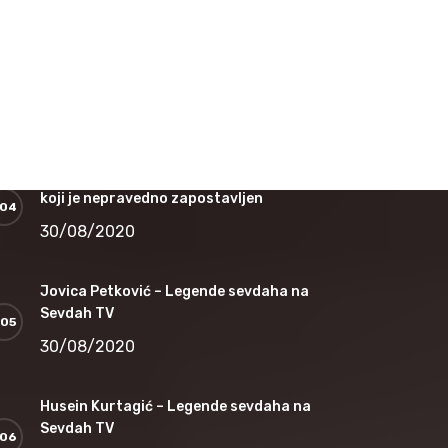
16/12/2020
Nedžad Salković – Jesi li čula dušo
12/11/2020
Safet Kafedžić – Jedan od najvećih sevdalija
koji je nepravedno zapostavljen
30/08/2020
Jovica Petković – Legende sevdaha na
Sevdah TV
30/08/2020
Husein Kurtagić – Legende sevdaha na
Sevdah TV