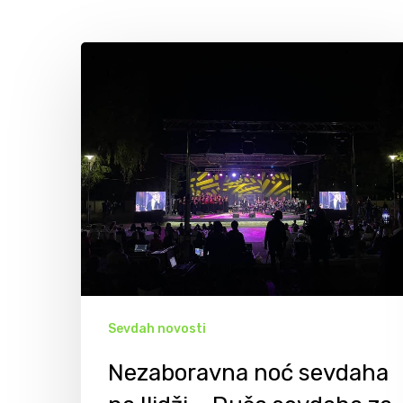
Sevdah novosti
Hit enter to search or ESC to close
Nezaboravna noć sevdaha