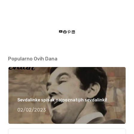
YouTube
Facebook
Pinterest
LinkedIn
Popularno Ovih Dana
Sevdalinke spisak najpoznatijih sevdalinki!
02/02/2023