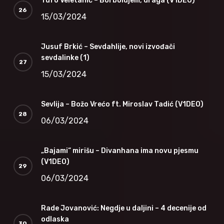
Tufo Veletanić – Bol bolujem, draga (V1DEO)
15/03/2024
Jusuf Brkić – Sevdahlije, novi izvođači
sevdalinke (1)
15/03/2024
Sevlija – Božo Vrećo ft. Miroslav Tadić (V1DEO)
06/03/2024
„Bajami“ mirišu – Divanhana ima novu pjesmu
(V1DEO)
06/03/2024
Rade Jovanović: Negdje u daljini – 4 decenije od
odlaska