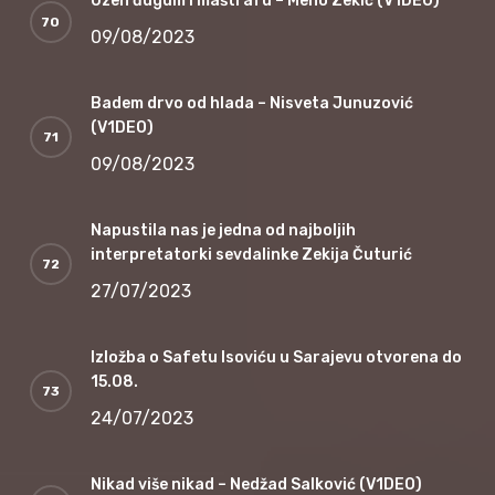
Uzeh đugum i maštrafu – Meho Zekić (V1DEO)
09/08/2023
Badem drvo od hlada – Nisveta Junuzović
(V1DEO)
09/08/2023
Napustila nas je jedna od najboljih
interpretatorki sevdalinke Zekija Čuturić
27/07/2023
Izložba o Safetu Isoviću u Sarajevu otvorena do
15.08.
24/07/2023
Nikad više nikad – Nedžad Salković (V1DEO)