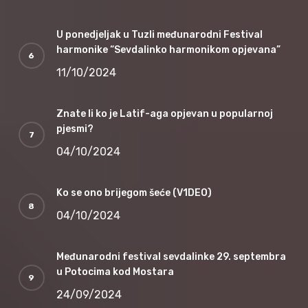
U ponedjeljak u Tuzli međunarodni Festival
harmonike “Sevdalinko harmonikom opjevana”
11/10/2024
Znate li ko je Latif-aga opjevan u popularnoj
pjesmi?
04/10/2024
Ko se ono brijegom šeće (V1DEO)
04/10/2024
Međunarodni festival sevdalinke 29. septembra
u Potocima kod Mostara
24/09/2024