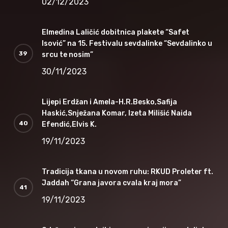
02/12/2023
Elmedina Laličić dobitnica plakete “Safet
Isović” na 15. Festivalu sevdalinke “Sevdalinko u
srcu te nosim”
30/11/2023
Lijepi Erdžan i Amela-H.R.Besko,Safija
Haskić,Snježana Komar, Izeta Milišić Naida
Efendić,Elvis K.
19/11/2023
Tradicija tkana u novom ruhu: RKUD Proleter ft.
Jaddah “Grana javora cvala kraj mora”
19/11/2023