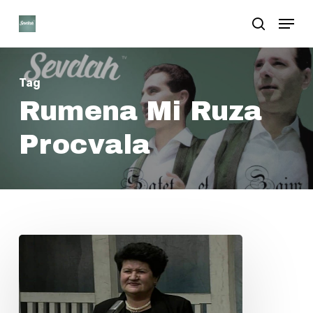
Skip
Menu
search
to
Close
main
Menu
content
Tag
Rumena Mi Ruza
Procvala