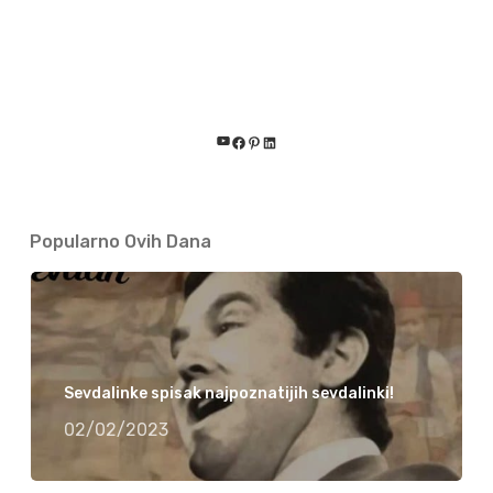
YouTube
Facebook
Pinterest
LinkedIn
Popularno Ovih Dana
Sevdalinke spisak najpoznatijih sevdalinki!
02/02/2023