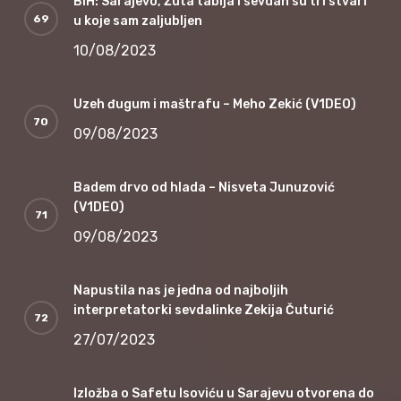
BiH: Sarajevo, Žuta tabija i sevdah su tri stvari
u koje sam zaljubljen
10/08/2023
Uzeh đugum i maštrafu – Meho Zekić (V1DEO)
09/08/2023
Badem drvo od hlada – Nisveta Junuzović
(V1DEO)
09/08/2023
Napustila nas je jedna od najboljih
interpretatorki sevdalinke Zekija Čuturić
27/07/2023
Izložba o Safetu Isoviću u Sarajevu otvorena do