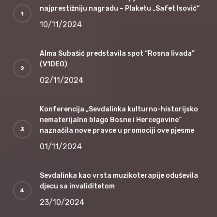
najprestižniju nagradu – Plaketu „Safet Isović“
10/11/2024
Alma Subašić predstavila spot “Rosna livada”
(V1DEO)
02/11/2024
Konferencija „Sevdalinka kulturno-historijsko
nematerijalno blago Bosne i Hercegovine“
naznačila nove pravce u promociji ove pjesme
01/11/2024
Sevdalinka kao vrsta muzikoterapije oduševila
djecu sa invaliditetom
23/10/2024