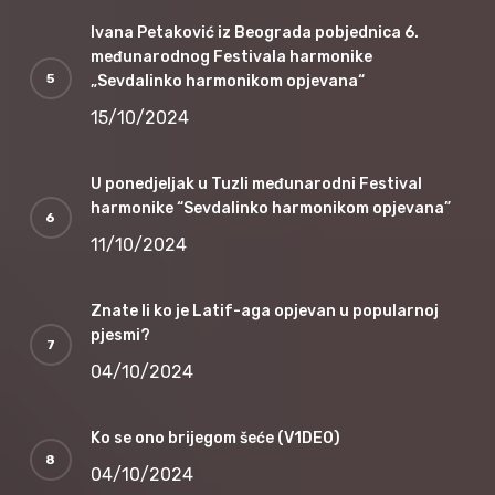
Ivana Petaković iz Beograda pobjednica 6.
međunarodnog Festivala harmonike
„Sevdalinko harmonikom opjevana“
15/10/2024
U ponedjeljak u Tuzli međunarodni Festival
harmonike “Sevdalinko harmonikom opjevana”
11/10/2024
Znate li ko je Latif-aga opjevan u popularnoj
pjesmi?
04/10/2024
Ko se ono brijegom šeće (V1DEO)
04/10/2024