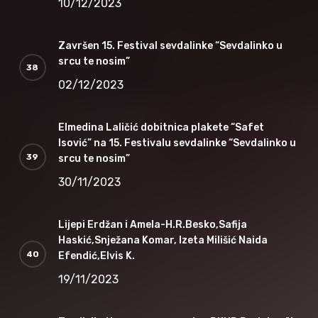
10/12/2023
Završen 15. Festival sevdalinke “Sevdalinko u
srcu te nosim”
02/12/2023
Elmedina Laličić dobitnica plakete “Safet
Isović” na 15. Festivalu sevdalinke “Sevdalinko u
srcu te nosim”
30/11/2023
Lijepi Erdžan i Amela-H.R.Besko,Safija
Haskić,Snježana Komar, Izeta Milišić Naida
Efendić,Elvis K.
19/11/2023