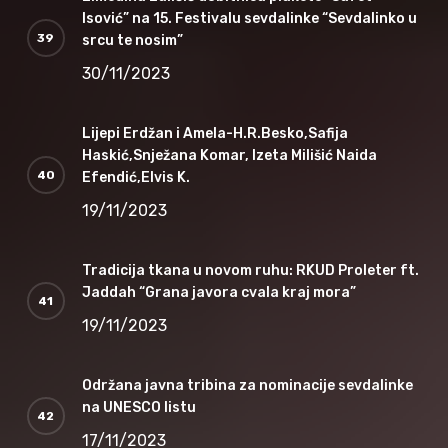
Isović” na 15. Festivalu sevdalinke “Sevdalinko u
srcu te nosim”
30/11/2023
Lijepi Erdžan i Amela-H.R.Besko,Safija
Haskić,Snježana Komar, Izeta Milišić Naida
Efendić,Elvis K.
19/11/2023
Tradicija tkana u novom ruhu: RKUD Proleter ft.
Jaddah “Grana javora cvala kraj mora”
19/11/2023
Održana javna tribina za nominacije sevdalinke
na UNESCO listu
17/11/2023