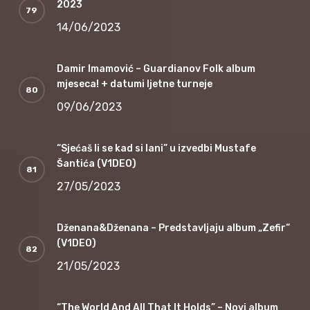
2023
14/06/2023
Damir Imamović – Guardianov Folk album
mjeseca! + datumi ljetne turneje
09/06/2023
“Sjećaš li se kad si lani” u izvedbi Mustafe
Šantića (V1DEO)
27/05/2023
Dženana&Dženana – Predstavljaju album „Zefir“
(V1DEO)
21/05/2023
“The World And All That It Holds” – Novi album