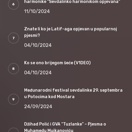
harmonike “Sevdalinko harmonikom opjevana”
11/10/2024
Znate li ko je Latif-aga opjevan u popularnoj
pjesmi?
04/10/2024
Ko se ono brijegom šeće (V1DEO)
04/10/2024
Međunarodni festival sevdalinke 29. septembra
u Potocima kod Mostara
24/09/2024
Džihad Polić i GVA “Tuzlanke” – Pjesma o
Muhamedu Mujkanoviću