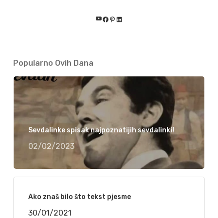
YouTube
Facebook
Pinterest
LinkedIn
Popularno Ovih Dana
Sevdalinke spisak najpoznatijih sevdalinki!
02/02/2023
Ako znaš bilo što tekst pjesme
30/01/2021