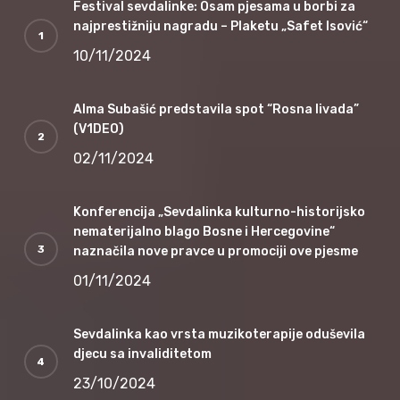
Festival sevdalinke: Osam pjesama u borbi za
najprestižniju nagradu – Plaketu „Safet Isović“
10/11/2024
Alma Subašić predstavila spot “Rosna livada”
(V1DEO)
02/11/2024
Konferencija „Sevdalinka kulturno-historijsko
nematerijalno blago Bosne i Hercegovine“
naznačila nove pravce u promociji ove pjesme
01/11/2024
Sevdalinka kao vrsta muzikoterapije oduševila
djecu sa invaliditetom
23/10/2024