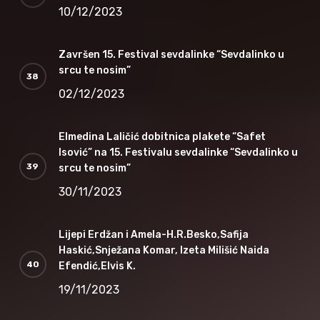
10/12/2023
Završen 15. Festival sevdalinke “Sevdalinko u
srcu te nosim”
02/12/2023
Elmedina Laličić dobitnica plakete “Safet
Isović” na 15. Festivalu sevdalinke “Sevdalinko u
srcu te nosim”
30/11/2023
Lijepi Erdžan i Amela-H.R.Besko,Safija
Haskić,Snježana Komar, Izeta Milišić Naida
Efendić,Elvis K.
19/11/2023