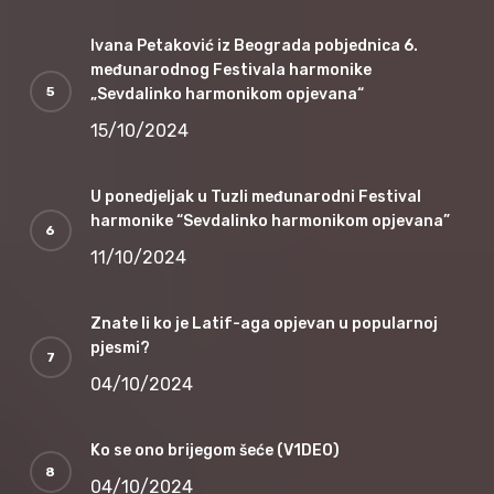
Ivana Petaković iz Beograda pobjednica 6.
međunarodnog Festivala harmonike
„Sevdalinko harmonikom opjevana“
15/10/2024
U ponedjeljak u Tuzli međunarodni Festival
harmonike “Sevdalinko harmonikom opjevana”
11/10/2024
Znate li ko je Latif-aga opjevan u popularnoj
pjesmi?
04/10/2024
Ko se ono brijegom šeće (V1DEO)
04/10/2024