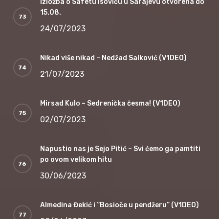
Izložba o Safetu Isoviću u Sarajevu otvorena do
15.08.
24/07/2023
Nikad više nikad – Nedžad Salković (V1DEO)
21/07/2023
Mirsad Kulo – Sedrenička česma! (V1DEO)
02/07/2023
Napustio nas je Sejo Pitić – Svi ćemo ga pamtiti
po ovom velikom hitu
30/06/2023
Almedina Đekić i “Bosioče u pendžeru” (V1DEO)