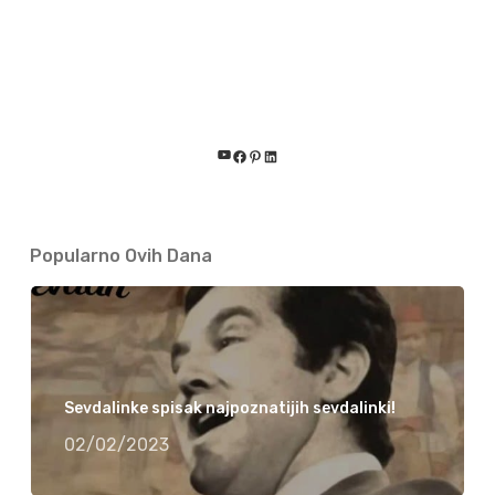
YouTube
Facebook
Pinterest
LinkedIn
Popularno Ovih Dana
Sevdalinke spisak najpoznatijih sevdalinki!
02/02/2023