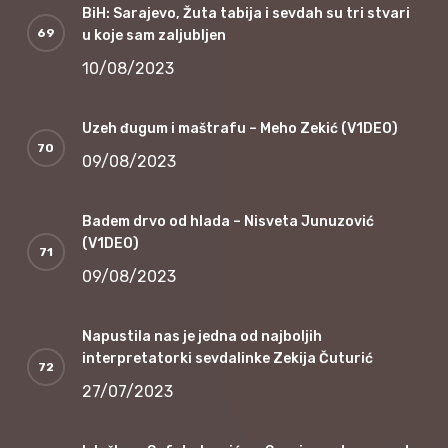
BiH: Sarajevo, Žuta tabija i sevdah su tri stvari
u koje sam zaljubljen
10/08/2023
Uzeh đugum i maštrafu – Meho Zekić (V1DEO)
09/08/2023
Badem drvo od hlada – Nisveta Junuzović
(V1DEO)
09/08/2023
Napustila nas je jedna od najboljih
interpretatorki sevdalinke Zekija Čuturić
27/07/2023