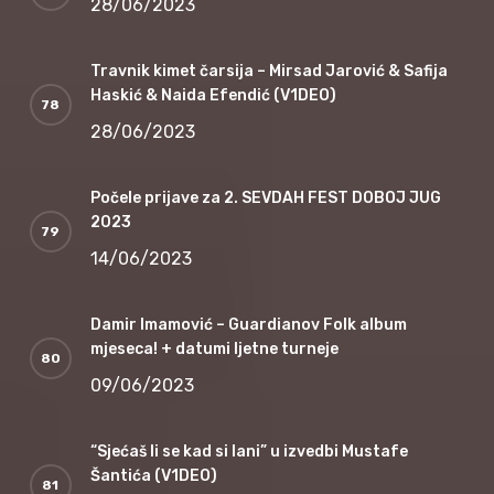
28/06/2023
Travnik kimet čarsija – Mirsad Jarović & Safija
Haskić & Naida Efendić (V1DEO)
28/06/2023
Počele prijave za 2. SEVDAH FEST DOBOJ JUG
2023
14/06/2023
Damir Imamović – Guardianov Folk album
mjeseca! + datumi ljetne turneje
09/06/2023
“Sjećaš li se kad si lani” u izvedbi Mustafe
Šantića (V1DEO)