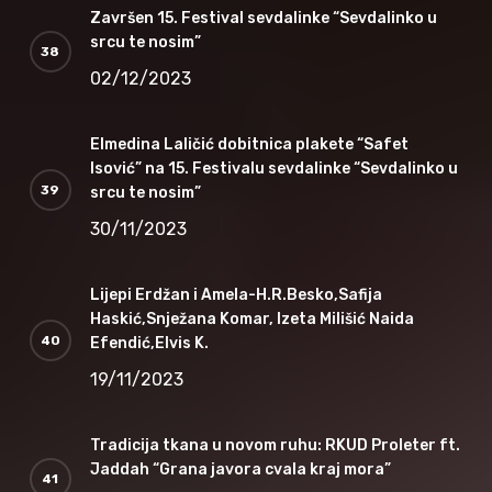
Završen 15. Festival sevdalinke “Sevdalinko u
srcu te nosim”
02/12/2023
Elmedina Laličić dobitnica plakete “Safet
Isović” na 15. Festivalu sevdalinke “Sevdalinko u
srcu te nosim”
30/11/2023
Lijepi Erdžan i Amela-H.R.Besko,Safija
Haskić,Snježana Komar, Izeta Milišić Naida
Efendić,Elvis K.
19/11/2023
Tradicija tkana u novom ruhu: RKUD Proleter ft.
Jaddah “Grana javora cvala kraj mora”