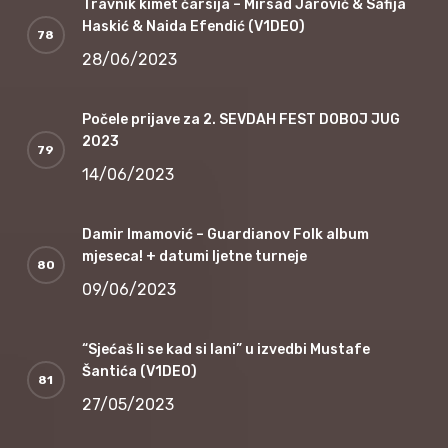
Travnik kimet čarsija – Mirsad Jarović & Safija
Haskić & Naida Efendić (V1DEO)
28/06/2023
Počele prijave za 2. SEVDAH FEST DOBOJ JUG
2023
14/06/2023
Damir Imamović – Guardianov Folk album
mjeseca! + datumi ljetne turneje
09/06/2023
“Sjećaš li se kad si lani” u izvedbi Mustafe
Šantića (V1DEO)
27/05/2023