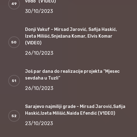
vodo“ (V1DEO)
30/10/2023
Donji Vakuf – Mirsad Jarović, Safija Haskić,
Izeta Milišić,Snježana Komar, Elvis Komar
(VIDEO)
26/10/2023
Još par dana do realizacije projekta “Mjesec
sevdaha u Tuzli”
26/10/2023
Sarajevo najmiliji grade – Mirsad Jarović,Safija
Haskić,Izeta Milišić,Naida Efendić (V1DEO)
23/10/2023