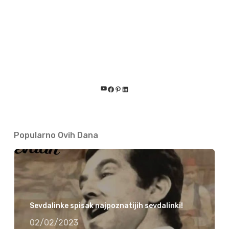
YouTube
Facebook
Pinterest
LinkedIn
Popularno Ovih Dana
Sevdalinke spisak najpoznatijih sevdalinki!
02/02/2023