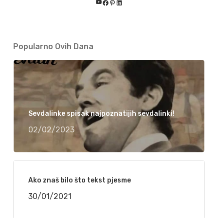
YouTube
Facebook
Pinterest
LinkedIn
Popularno Ovih Dana
Sevdalinke spisak najpoznatijih sevdalinki!
02/02/2023
Ako znaš bilo što tekst pjesme
30/01/2021