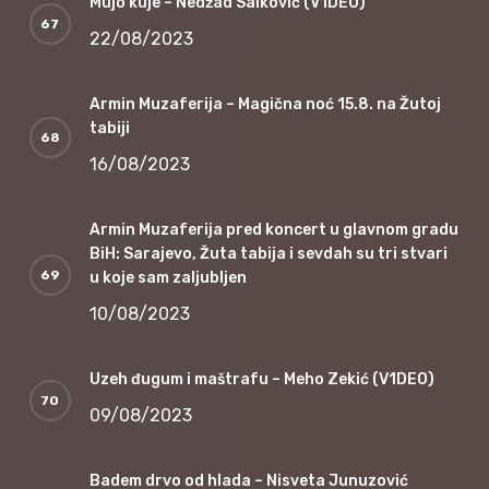
Mujo kuje – Nedžad Salković (V1DEO)
22/08/2023
Armin Muzaferija – Magična noć 15.8. na Žutoj
tabiji
16/08/2023
Armin Muzaferija pred koncert u glavnom gradu
BiH: Sarajevo, Žuta tabija i sevdah su tri stvari
u koje sam zaljubljen
10/08/2023
Uzeh đugum i maštrafu – Meho Zekić (V1DEO)
09/08/2023
Badem drvo od hlada – Nisveta Junuzović