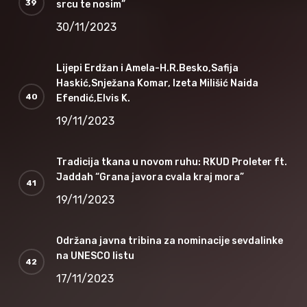
srcu te nosim”
30/11/2023
Lijepi Erdžan i Amela-H.R.Besko,Safija
Haskić,Snježana Komar, Izeta Milišić Naida
Efendić,Elvis K.
19/11/2023
Tradicija tkana u novom ruhu: RKUD Proleter ft.
Jaddah “Grana javora cvala kraj mora”
19/11/2023
Održana javna tribina za nominacije sevdalinke
na UNESCO listu
17/11/2023