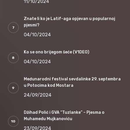
11/10/2024
Znate li ko je Latif-aga opjevan u popularnoj
pjesmi?
04/10/2024
Ko se ono brijegom šeće (V1DEO)
04/10/2024
Međunarodni festival sevdalinke 29. septembra
u Potocima kod Mostara
24/09/2024
Džihad Polić i GVA “Tuzlanke” – Pjesma o
Muhamedu Mujkanoviću
23/09/2024