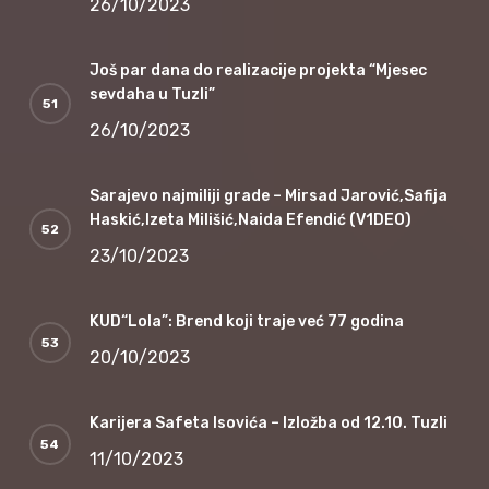
26/10/2023
Još par dana do realizacije projekta “Mjesec
sevdaha u Tuzli”
26/10/2023
Sarajevo najmiliji grade – Mirsad Jarović,Safija
Haskić,Izeta Milišić,Naida Efendić (V1DEO)
23/10/2023
KUD“Lola”: Brend koji traje već 77 godina
20/10/2023
Karijera Safeta Isovića – Izložba od 12.10. Tuzli
11/10/2023