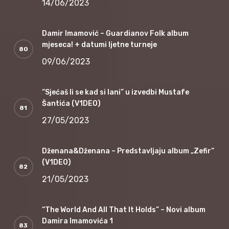
14/06/2023
Damir Imamović – Guardianov Folk album
mjeseca! + datumi ljetne turneje
09/06/2023
“Sjećaš li se kad si lani” u izvedbi Mustafe
Šantića (V1DEO)
27/05/2023
Dženana&Dženana – Predstavljaju album „Zefir“
(V1DEO)
21/05/2023
“The World And All That It Holds” – Novi album
Damira Imamovića 1