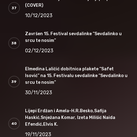
(COVER)
10/12/2023
Završen 15. Festival sevdalinke “Sevdalinko u
srcu te nosim”
02/12/2023
Elmedina Laličić dobitnica plakete “Safet
Isović” na 15. Festivalu sevdalinke “Sevdalinko u
srcu te nosim”
30/11/2023
Lijepi Erdžan i Amela-H.R.Besko,Safija
Haskić,Snježana Komar, Izeta Milišić Naida
Efendić,Elvis K.
19/11/2023