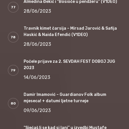
Almedina Đekić i “Bosioče u pendžeru” (V1DEO)
28/06/2023
Travnik kimet čarsija – Mirsad Jarović & Safija
Haskić & Naida Efendić (V1DEO)
28/06/2023
Počele prijave za 2. SEVDAH FEST DOBOJ JUG
2023
14/06/2023
Damir Imamović – Guardianov Folk album
mjeseca! + datumi ljetne turneje
09/06/2023
“Sjećaš li se kad si lani” u izvedbi Mustafe