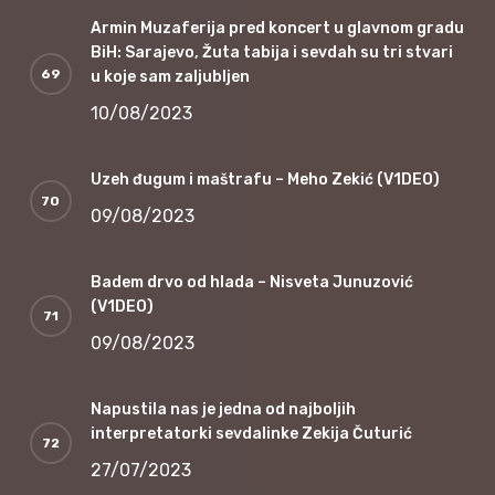
Armin Muzaferija pred koncert u glavnom gradu
BiH: Sarajevo, Žuta tabija i sevdah su tri stvari
u koje sam zaljubljen
10/08/2023
Uzeh đugum i maštrafu – Meho Zekić (V1DEO)
09/08/2023
Badem drvo od hlada – Nisveta Junuzović
(V1DEO)
09/08/2023
Napustila nas je jedna od najboljih
interpretatorki sevdalinke Zekija Čuturić
27/07/2023