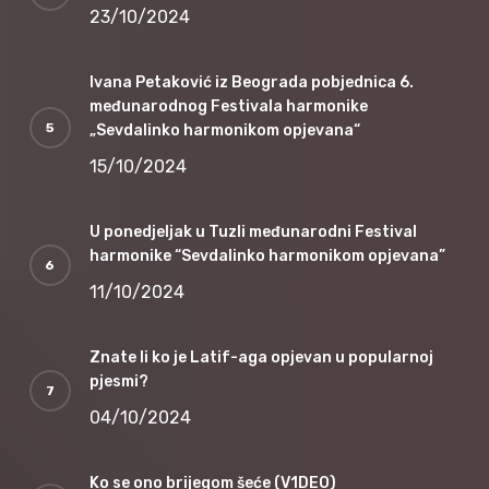
23/10/2024
Ivana Petaković iz Beograda pobjednica 6.
međunarodnog Festivala harmonike
„Sevdalinko harmonikom opjevana“
15/10/2024
U ponedjeljak u Tuzli međunarodni Festival
harmonike “Sevdalinko harmonikom opjevana”
11/10/2024
Znate li ko je Latif-aga opjevan u popularnoj
pjesmi?
04/10/2024
Ko se ono brijegom šeće (V1DEO)