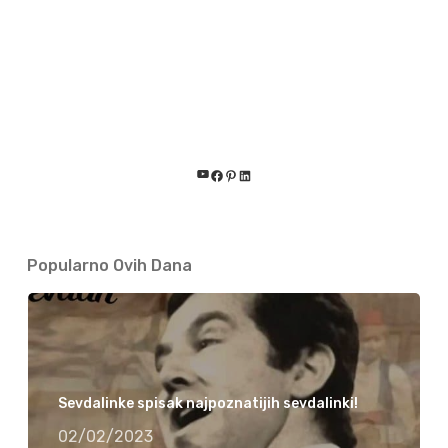
YouTube
Facebook
Pinterest
LinkedIn
Popularno Ovih Dana
Sevdalinke spisak najpoznatijih sevdalinki!
02/02/2023