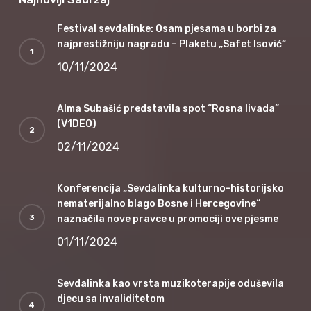
Festival sevdalinke: Osam pjesama u borbi za
najprestižniju nagradu – Plaketu „Safet Isović“
10/11/2024
Alma Subašić predstavila spot “Rosna livada”
(V1DEO)
02/11/2024
Konferencija „Sevdalinka kulturno-historijsko
nematerijalno blago Bosne i Hercegovine“
naznačila nove pravce u promociji ove pjesme
01/11/2024
Sevdalinka kao vrsta muzikoterapije oduševila
djecu sa invaliditetom