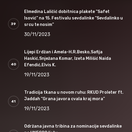
Elmedina Laličić dobitnica plakete “Safet
Isović” na 15. Festivalu sevdalinke “Sevdalinko u
srcu te nosim”
30/11/2023
Lijepi Erdžan i Amela-H.R.Besko,Safija
Haskić,Snježana Komar, Izeta Milišić Naida
Efendić,Elvis K.
19/11/2023
Tradicija tkana u novom ruhu: RKUD Proleter ft.
Jaddah “Grana javora cvala kraj mora”
19/11/2023
Održana javna tribina za nominacije sevdalinke