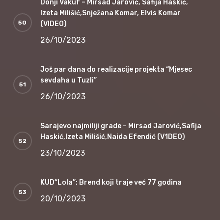
Donji Vakuf – Mirsad Jarović, Safija Haskić,
Izeta Milišić,Snježana Komar, Elvis Komar
(VIDEO)
26/10/2023
Još par dana do realizacije projekta “Mjesec
sevdaha u Tuzli”
26/10/2023
Sarajevo najmiliji grade – Mirsad Jarović,Safija
Haskić,Izeta Milišić,Naida Efendić (V1DEO)
23/10/2023
KUD“Lola”: Brend koji traje već 77 godina
20/10/2023