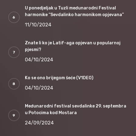
U ponedjeljak u Tuzli međunarodni Festival
harmonike “Sevdalinko harmonikom opjevana”
11/10/2024
Znate li ko je Latif-aga opjevan u popularnoj
pjesmi?
04/10/2024
Ko se ono brijegom šeće (V1DEO)
04/10/2024
Međunarodni festival sevdalinke 29. septembra
u Potocima kod Mostara
24/09/2024