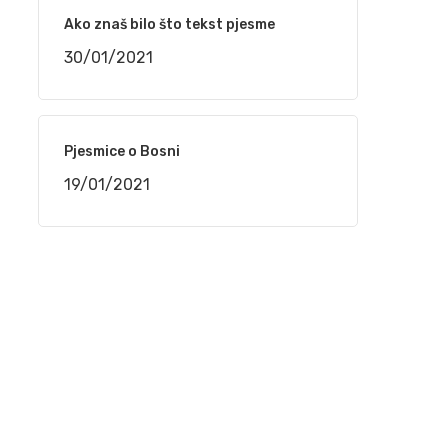
narudžbe do isporuke
Ako znaš bilo što tekst pjesme
24/02/2021
30/01/2021
“TELEMACH CHILDREN SPEED CAMP 2021”
OD 1. DO 4. MARTA NA BJELAŠNICI
24/02/2021
Pjesmice o Bosni
19/01/2021
Srpski rečnik akcentovanih reči na
internetu, sajt „Akcenat“
16/02/2021
NaSigurno.com – najbolji on line poslovni
imenik
16/02/2021
Silvana Armenulić – Težak život i trai