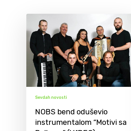
Sevdah novosti
NOBS bend oduševio
Hit enter to search or ESC to close
instrumentalom “Motivi sa