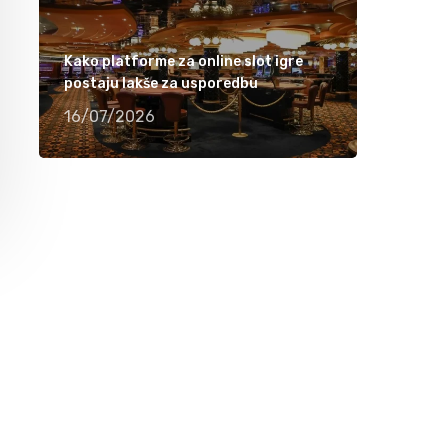
Ramiza Milkunić – Sanak me mori (VIDEO)
15/04/2021
Kako platforme za online slot igre
postaju lakše za usporedbu
Damir Imamović nominiran u dvije kategorije
16/07/2026
za nagradu Songlines
12/04/2021
Meho Puzić – 72 dana (VIDEO)
05/04/2021
Fahrudin Bajrić – Oj djevojko pod brdom
(VIDEO)
01/04/2021
Nedžad Imamović – Godine su prolazile