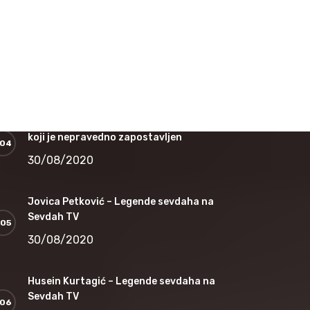
16/12/2020
Nedžad Salković – Jesi li čula dušo
12/11/2020
Safet Kafedžić – Jedan od najvećih sevdalija
koji je nepravedno zapostavljen
30/08/2020
Jovica Petković – Legende sevdaha na
Sevdah TV
30/08/2020
Husein Kurtagić – Legende sevdaha na
Sevdah TV