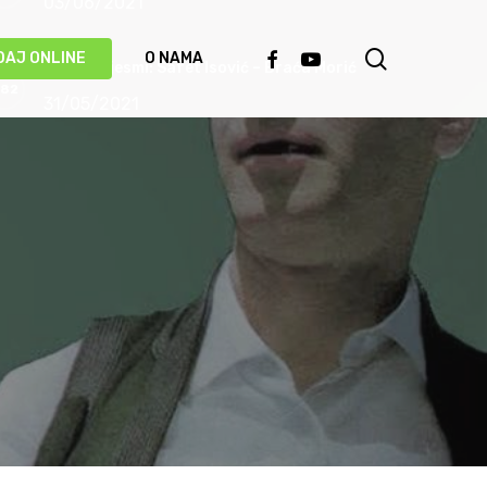
03/06/2021
search
FACEBOOK
YOUTUBE
DAJ ONLINE
O NAMA
Priča o pjesmi: Safet Isović – Braća Morić
31/05/2021
Ismet Polovina u duhu najboljih sevdalinki
predstavio novu pjesmu “Kažu vrijedi čekati”
(VIDEO)
20/05/2021
Behka i Ljuca – Čivija je čivija (VIDEO)
17/05/2021
Damir Imamović proglašen najboljim
umjetnikom Evrope!
14/05/2021