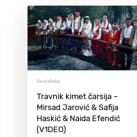
Sevdalinke
Travnik kimet čarsija –
Mirsad Jarović & Safija
Haskić & Naida Efendić
Hit enter to search or ESC to close
(V1DEO)