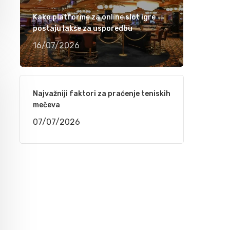
Ramiza Milkunić – Sanak me mori (VIDEO)
Kako platforme za online slot igre
15/04/2021
postaju lakše za usporedbu
16/07/2026
Damir Imamović nominiran u dvije kategorije
za nagradu Songlines
12/04/2021
Najvažniji faktori za praćenje teniskih
mečeva
Meho Puzić – 72 dana (VIDEO)
07/07/2026
05/04/2021
Fahrudin Bajrić – Oj djevojko pod brdom
(VIDEO)
01/04/2021
Nedžad Imamović – Godine su prolazile