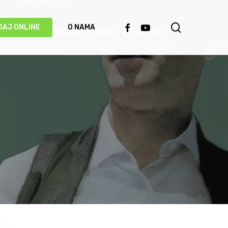
03/06/2021
search
FACEBOOK
YOUTUBE
DAJ ONLINE
O NAMA
Priča o pjesmi: Safet Isović – Braća Morić
31/05/2021
Ismet Polovina u duhu najboljih sevdalinki
predstavio novu pjesmu “Kažu vrijedi čekati”
(VIDEO)
20/05/2021
Behka i Ljuca – Čivija je čivija (VIDEO)
17/05/2021
Damir Imamović proglašen najboljim
umjetnikom Evrope!
14/05/2021