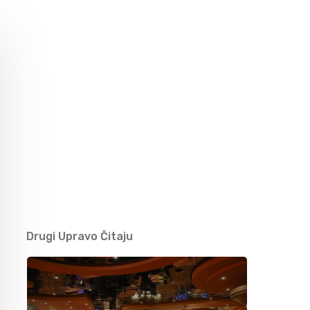
Nedžad Imamović – Nema ljepše cure od
malene Đule (VIDEO)
09/05/2021
Džihad Polić obradio zaboravljenu pjesmu –
BUTUM TUZLA JEDNU KOZU MUZLA
07/05/2021
Jasmin Burek – Ašik osta na te oči (VIDEO)
03/05/2021
Drugi Upravo Čitaju
Nusreta Kobić – Moj dilbere (VIDEO)
25/04/2021