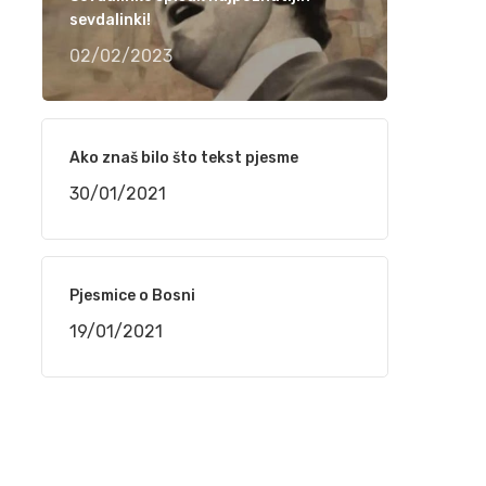
narudžbe do isporuke
sevdalinki!
24/02/2021
02/02/2023
“TELEMACH CHILDREN SPEED CAMP 2021”
OD 1. DO 4. MARTA NA BJELAŠNICI
Ako znaš bilo što tekst pjesme
24/02/2021
30/01/2021
Srpski rečnik akcentovanih reči na
internetu, sajt „Akcenat“
16/02/2021
Pjesmice o Bosni
19/01/2021
NaSigurno.com – najbolji on line poslovni
imenik
16/02/2021
Silvana Armenulić – Težak život i trai