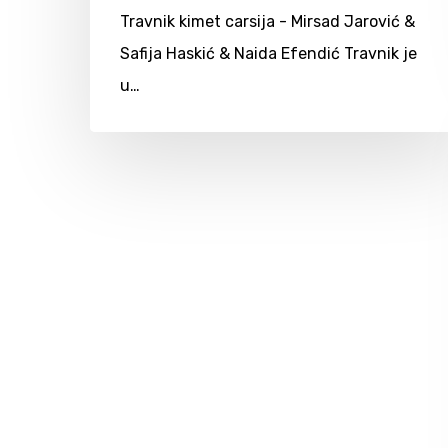
Travnik kimet carsija - Mirsad Jarović &
Safija Haskić & Naida Efendić Travnik je
u…