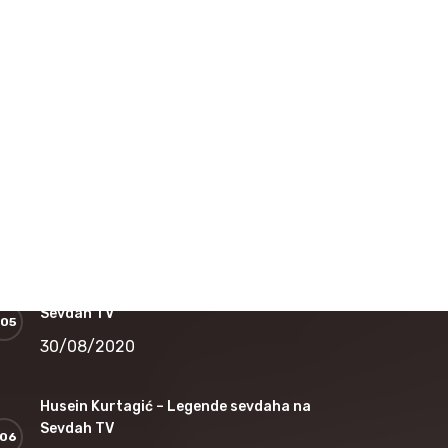
16/12/2020
Nedžad Salković – Jesi li čula dušo
12/11/2020
Safet Kafedžić – Jedan od najvećih sevdalija
koji je nepravedno zapostavljen
30/08/2020
Jovica Petković – Legende sevdaha na
Sevdah TV
30/08/2020
Husein Kurtagić – Legende sevdaha na
Sevdah TV