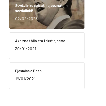
narudžbe do isporuke
Sevdalinke spisak najpoznatijih
24/02/2021
sevdalinki!
02/02/2023
“TELEMACH CHILDREN SPEED CAMP 2021”
OD 1. DO 4. MARTA NA BJELAŠNICI
24/02/2021
Ako znaš bilo što tekst pjesme
30/01/2021
Srpski rečnik akcentovanih reči na
internetu, sajt „Akcenat“
16/02/2021
Pjesmice o Bosni
NaSigurno.com – najbolji on line poslovni
19/01/2021
imenik
16/02/2021
Silvana Armenulić – Težak život i trai