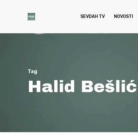
Skip
to
SEVDAH TV
NOVOSTI
main
content
Tag
Halid Bešlić