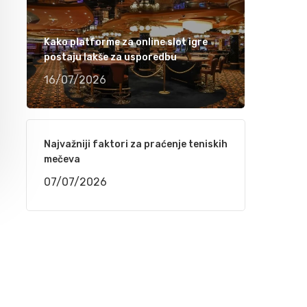
Ramiza Milkunić – Sanak me mori (VIDEO)
15/04/2021
Kako platforme za online slot igre
postaju lakše za usporedbu
Damir Imamović nominiran u dvije kategorije
16/07/2026
za nagradu Songlines
12/04/2021
Najvažniji faktori za praćenje teniskih
Meho Puzić – 72 dana (VIDEO)
mečeva
05/04/2021
07/07/2026
Fahrudin Bajrić – Oj djevojko pod brdom
(VIDEO)
01/04/2021
Nedžad Imamović – Godine su prolazile