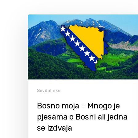
Sevdalinke
Bosno moja – Mnogo je
pjesama o Bosni ali jedna
Hit enter to search or ESC to close
se izdvaja