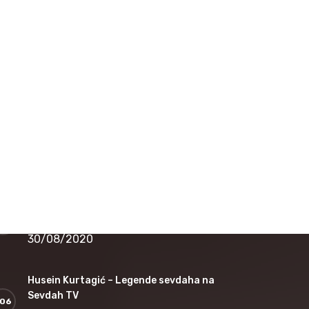
16/12/2020
Nedžad Salković – Jesi li čula dušo
12/11/2020
Safet Kafedžić – Jedan od najvećih sevdalija
koji je nepravedno zapostavljen
30/08/2020
Jovica Petković – Legende sevdaha na
Sevdah TV
30/08/2020
Husein Kurtagić – Legende sevdaha na
Sevdah TV