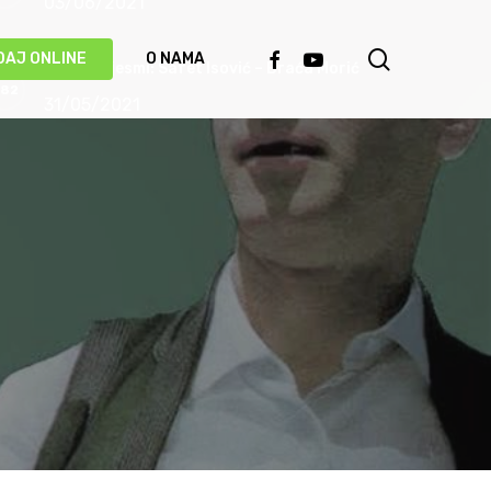
03/06/2021
search
FACEBOOK
YOUTUBE
DAJ ONLINE
O NAMA
Priča o pjesmi: Safet Isović – Braća Morić
31/05/2021
Ismet Polovina u duhu najboljih sevdalinki
predstavio novu pjesmu “Kažu vrijedi čekati”
(VIDEO)
20/05/2021
Behka i Ljuca – Čivija je čivija (VIDEO)
17/05/2021
Damir Imamović proglašen najboljim
umjetnikom Evrope!
14/05/2021