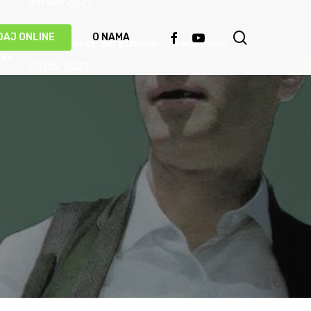
03/06/2021
search
FACEBOOK
YOUTUBE
DAJ ONLINE
O NAMA
Priča o pjesmi: Safet Isović – Braća Morić
31/05/2021
Ismet Polovina u duhu najboljih sevdalinki
predstavio novu pjesmu “Kažu vrijedi čekati”
(VIDEO)
20/05/2021
Behka i Ljuca – Čivija je čivija (VIDEO)
17/05/2021
Damir Imamović proglašen najboljim
umjetnikom Evrope!
14/05/2021