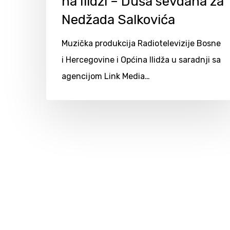
na Ilidži – Duša sevdaha za
Nedžada Salkovića
Muzička produkcija Radiotelevizije Bosne
i Hercegovine i Općina Ilidža u saradnji sa
agencijom Link Media…