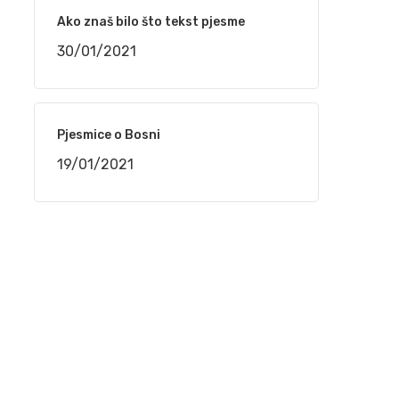
narudžbe do isporuke
Ako znaš bilo što tekst pjesme
24/02/2021
30/01/2021
“TELEMACH CHILDREN SPEED CAMP 2021”
OD 1. DO 4. MARTA NA BJELAŠNICI
24/02/2021
Pjesmice o Bosni
19/01/2021
Srpski rečnik akcentovanih reči na
internetu, sajt „Akcenat“
16/02/2021
NaSigurno.com – najbolji on line poslovni
imenik
16/02/2021
Silvana Armenulić – Težak život i trai