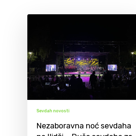
Sevdah novosti
Hit enter to search or ESC to close
Nezaboravna noć sevdaha