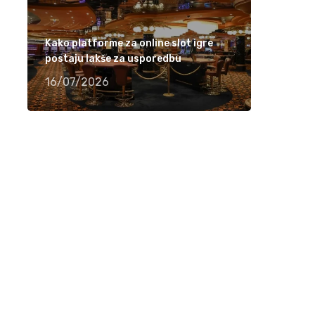
Ramiza Milkunić – Sanak me mori (VIDEO)
15/04/2021
Kako platforme za online slot igre
postaju lakše za usporedbu
Damir Imamović nominiran u dvije kategorije
16/07/2026
za nagradu Songlines
12/04/2021
Meho Puzić – 72 dana (VIDEO)
05/04/2021
Fahrudin Bajrić – Oj djevojko pod brdom
(VIDEO)
01/04/2021
Nedžad Imamović – Godine su prolazile