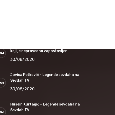
16/12/2020
Nedžad Salković – Jesi li čula dušo
12/11/2020
Safet Kafedžić – Jedan od najvećih sevdalija
koji je nepravedno zapostavljen
30/08/2020
Jovica Petković – Legende sevdaha na
Sevdah TV
30/08/2020
Husein Kurtagić – Legende sevdaha na
Sevdah TV