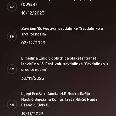
(COVER)
10/12/2023
Završen 15. Festival sevdalinke “Sevdalinko u
srcu te nosim”
02/12/2023
Elmedina Laličić dobitnica plakete “Safet
Isović” na 15. Festivalu sevdalinke “Sevdalinko u
srcu te nosim”
30/11/2023
Lijepi Erdžan i Amela-H.R.Besko,Safija
Haskić,Snježana Komar, Izeta Milišić Naida
Efendić,Elvis K.
19/11/2023