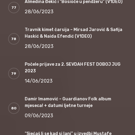
Almedina Đekić i “Bosioče u pendžeru” (V1DEO)
28/06/2023
Travnik kimet čarsija – Mirsad Jarović & Safija
Haskić & Naida Efendić (V1DEO)
28/06/2023
Počele prijave za 2. SEVDAH FEST DOBOJ JUG
2023
14/06/2023
Damir Imamović – Guardianov Folk album
mjeseca! + datumi ljetne turneje
09/06/2023
“Sjećaš li se kad si lani” u izvedbi Mustafe