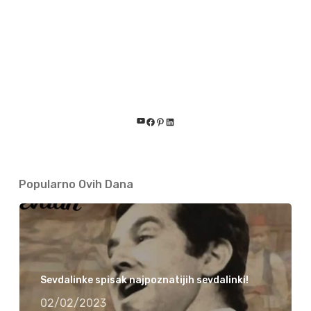
YouTube
Facebook
Pinterest
LinkedIn
Popularno Ovih Dana
Sevdalinke spisak najpoznatijih sevdalinki!
02/02/2023