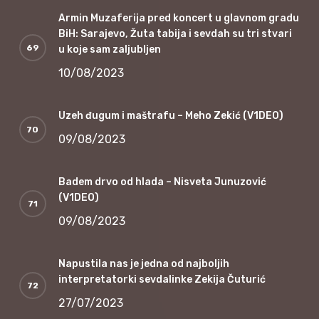
Armin Muzaferija pred koncert u glavnom gradu
BiH: Sarajevo, Žuta tabija i sevdah su tri stvari
u koje sam zaljubljen
10/08/2023
Uzeh đugum i maštrafu – Meho Zekić (V1DEO)
09/08/2023
Badem drvo od hlada – Nisveta Junuzović
(V1DEO)
09/08/2023
Napustila nas je jedna od najboljih
interpretatorki sevdalinke Zekija Čuturić
27/07/2023