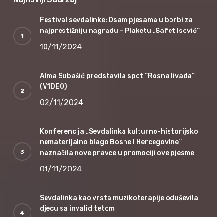
Festival sevdalinke: Osam pjesama u borbi za
najprestižniju nagradu – Plaketu „Safet Isović“
10/11/2024
Alma Subašić predstavila spot “Rosna livada”
(V1DEO)
02/11/2024
Konferencija „Sevdalinka kulturno-historijsko
nematerijalno blago Bosne i Hercegovine“
naznačila nove pravce u promociji ove pjesme
01/11/2024
Sevdalinka kao vrsta muzikoterapije oduševila
djecu sa invaliditetom