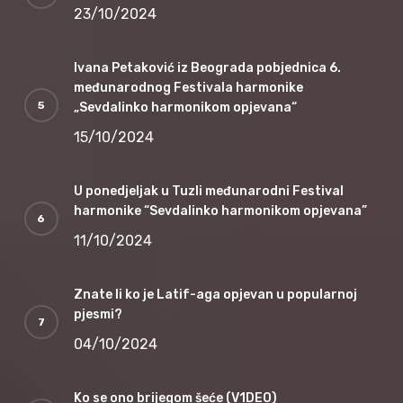
23/10/2024
Ivana Petaković iz Beograda pobjednica 6.
međunarodnog Festivala harmonike
„Sevdalinko harmonikom opjevana“
15/10/2024
U ponedjeljak u Tuzli međunarodni Festival
harmonike “Sevdalinko harmonikom opjevana”
11/10/2024
Znate li ko je Latif-aga opjevan u popularnoj
pjesmi?
04/10/2024
Ko se ono brijegom šeće (V1DEO)