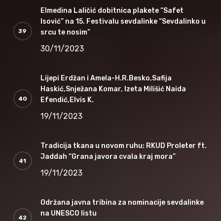
Elmedina Laličić dobitnica plakete “Safet
Isović” na 15. Festivalu sevdalinke “Sevdalinko u
srcu te nosim”
30/11/2023
Lijepi Erdžan i Amela-H.R.Besko,Safija
Haskić,Snježana Komar, Izeta Milišić Naida
Efendić,Elvis K.
19/11/2023
Tradicija tkana u novom ruhu: RKUD Proleter ft.
Jaddah “Grana javora cvala kraj mora”
19/11/2023
Održana javna tribina za nominacije sevdalinke
na UNESCO listu