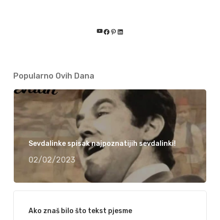
YouTube
Facebook
Pinterest
LinkedIn
Popularno Ovih Dana
Sevdalinke spisak najpoznatijih sevdalinki!
02/02/2023
Ako znaš bilo što tekst pjesme