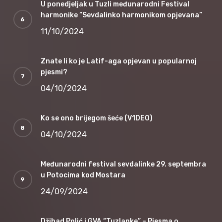
U ponedjeljak u Tuzli međunarodni Festival
harmonike “Sevdalinko harmonikom opjevana”
11/10/2024
Znate li ko je Latif-aga opjevan u popularnoj
pjesmi?
04/10/2024
Ko se ono brijegom šeće (V1DEO)
04/10/2024
Međunarodni festival sevdalinke 29. septembra
u Potocima kod Mostara
24/09/2024
Džihad Polić i GVA “Tuzlanke” – Pjesma o