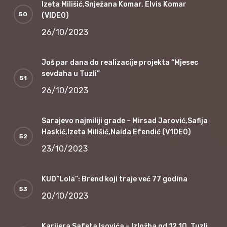
Izeta Milišić,Snježana Komar, Elvis Komar
(VIDEO)
26/10/2023
Još par dana do realizacije projekta “Mjesec
sevdaha u Tuzli”
26/10/2023
Sarajevo najmiliji grade – Mirsad Jarović,Safija
Haskić,Izeta Milišić,Naida Efendić (V1DEO)
23/10/2023
KUD“Lola”: Brend koji traje već 77 godina
20/10/2023
Karijera Safeta Isovića – Izložba od 12.10. Tuzli