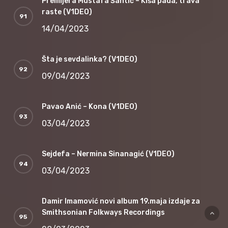
Premijera Mustafa Šantić – Kiša pada, trava
raste (V1DEO)
14/04/2023
Šta je sevdalinka? (V1DEO)
09/04/2023
Pavao Anić – Kona (V1DEO)
03/04/2023
Sejdefa – Nermina Sinanagić (V1DEO)
03/04/2023
Damir Imamović novi album 19.maja izdaje za
Smithsonian Folkways Recordings