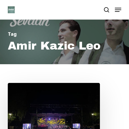
Skip
Menu
search
to
Close
main
Menu
content
Tag
Amir Kazic Leo