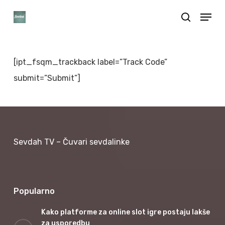
Skip
Menu
search
to
Close
main
Menu
content
[ipt_fsqm_trackback label=”Track Code”
submit=”Submit”]
Sevdah TV – Čuvari sevdalinke
Popularno
Kako platforme za online slot igre postaju lakše
za usporedbu