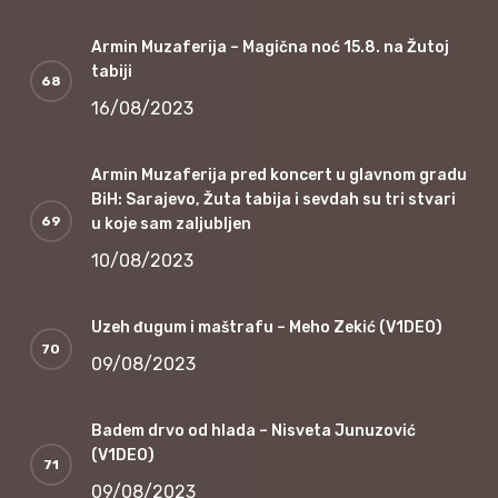
Armin Muzaferija – Magična noć 15.8. na Žutoj
tabiji
16/08/2023
Armin Muzaferija pred koncert u glavnom gradu
BiH: Sarajevo, Žuta tabija i sevdah su tri stvari
u koje sam zaljubljen
10/08/2023
Uzeh đugum i maštrafu – Meho Zekić (V1DEO)
09/08/2023
Badem drvo od hlada – Nisveta Junuzović
(V1DEO)
09/08/2023