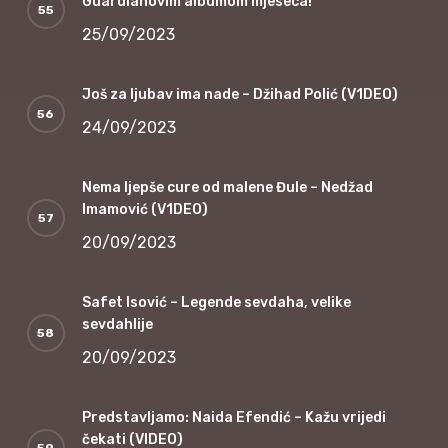
Guardianovim albumom mjeseca!
25/09/2023
Još za ljubav ima nade – Džihad Polić (V1DEO)
24/09/2023
Nema ljepše cure od malene Đule – Nedžad
Imamović (V1DEO)
20/09/2023
Safet Isović – Legende sevdaha, velike
sevdahlije
20/09/2023
Predstavljamo: Naida Efendić – Kažu vrijedi
čekati (VIDEO)