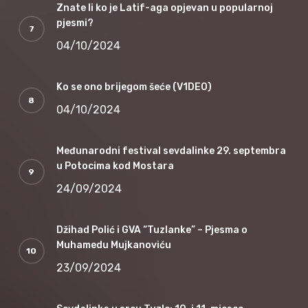
Znate li ko je Latif-aga opjevan u popularnoj
pjesmi?
04/10/2024
Ko se ono brijegom šeće (V1DEO)
04/10/2024
Međunarodni festival sevdalinke 29. septembra
u Potocima kod Mostara
24/09/2024
Džihad Polić i GVA “Tuzlanke” – Pjesma o
Muhamedu Mujkanoviću
23/09/2024