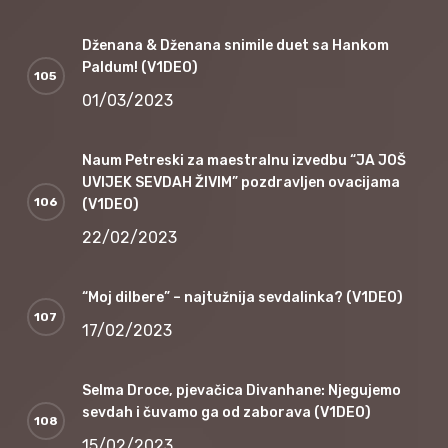
Dženana & Dženana snimile duet sa Hankom
Paldum! (V1DEO)
01/03/2023
Naum Petreski za maestralnu izvedbu “JA JOŠ
UVIJEK SEVDAH ŽIVIM” pozdravljen ovacijama
(V1DEO)
22/02/2023
“Moj dilbere” – najtužnija sevdalinka? (V1DEO)
17/02/2023
Selma Droce, pjevačica Divanhane: Njegujemo
sevdah i čuvamo ga od zaborava (V1DEO)
15/02/2023