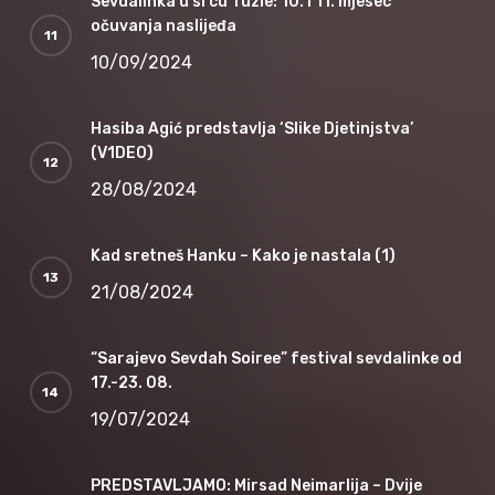
Sevdalinka u srcu Tuzle: 10. i 11. mjesec
očuvanja naslijeđa
10/09/2024
Hasiba Agić predstavlja ‘Slike Djetinjstva’
(V1DEO)
28/08/2024
Kad sretneš Hanku – Kako je nastala (1)
21/08/2024
“Sarajevo Sevdah Soiree” festival sevdalinke od
17.-23. 08.
19/07/2024
PREDSTAVLJAMO: Mirsad Neimarlija – Dvije