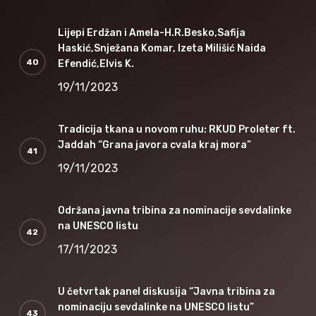
Lijepi Erdžan i Amela-H.R.Besko,Safija
Haskić,Snježana Komar, Izeta Milišić Naida
Efendić,Elvis K.
19/11/2023
Tradicija tkana u novom ruhu: RKUD Proleter ft.
Jaddah “Grana javora cvala kraj mora”
19/11/2023
Održana javna tribina za nominacije sevdalinke
na UNESCO listu
17/11/2023
U četvrtak panel diskusija “Javna tribina za
nominaciju sevdalinke na UNESCO listu”