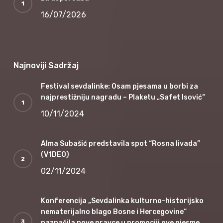
16/07/2026
Najnoviji Sadržaj
Festival sevdalinke: Osam pjesama u borbi za
najprestižniju nagradu – Plaketu „Safet Isović“
10/11/2024
Alma Subašić predstavila spot “Rosna livada”
(V1DEO)
02/11/2024
Konferencija „Sevdalinka kulturno-historijsko
nematerijalno blago Bosne i Hercegovine“
naznačila nove pravce u promociji ove pjesme