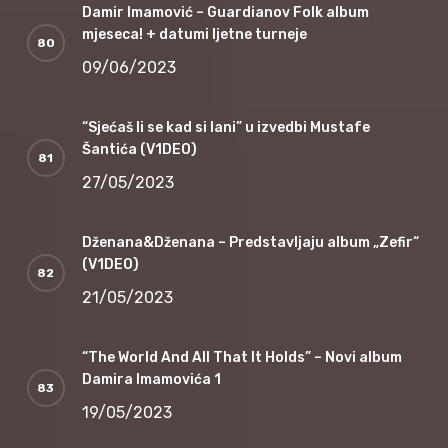
Damir Imamović – Guardianov Folk album
mjeseca! + datumi ljetne turneje
09/06/2023
“Sjećaš li se kad si lani” u izvedbi Mustafe
Šantića (V1DEO)
27/05/2023
Dženana&Dženana – Predstavljaju album „Zefir“
(V1DEO)
21/05/2023
“The World And All That It Holds” – Novi album
Damira Imamovića 1
19/05/2023