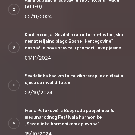
Alma Subašić predstavila spot “Rosna livada”
(V1DEO)
02/11/2024
Konferencija „Sevdalinka kulturno-historijsko
nematerijalno blago Bosne i Hercegovine“
naznačila nove pravce u promociji ove pjesme
01/11/2024
Sevdalinka kao vrsta muzikoterapije oduševila
djecu sa invaliditetom
23/10/2024
Ivana Petaković iz Beograda pobjednica 6.
međunarodnog Festivala harmonike
„Sevdalinko harmonikom opjevana“
15/10/2024