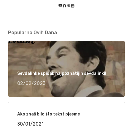
YouTube
Facebook
Pinterest
LinkedIn
Popularno Ovih Dana
Sevdalinke spisak najpoznatijih sevdalinki!
02/02/2023
Ako znaš bilo što tekst pjesme
30/01/2021