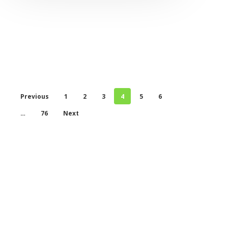
Previous
1
2
3
4
5
6
…
76
Next