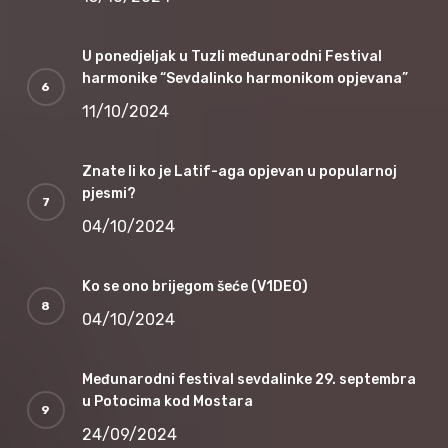
U ponedjeljak u Tuzli međunarodni Festival
harmonike “Sevdalinko harmonikom opjevana”
11/10/2024
Znate li ko je Latif-aga opjevan u popularnoj
pjesmi?
04/10/2024
Ko se ono brijegom šeće (V1DEO)
04/10/2024
Međunarodni festival sevdalinke 29. septembra
u Potocima kod Mostara
24/09/2024